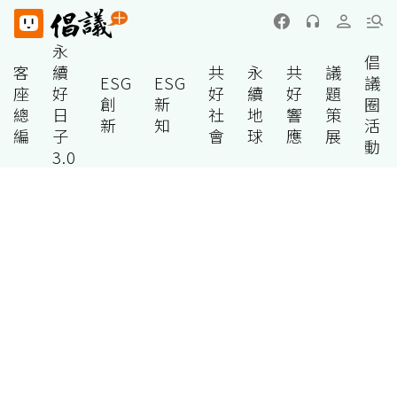
永
倡
客
續
共
永
共
議
ESG
ESG
議
座
好
好
續
好
題
創
新
圈
總
日
社
地
響
策
新
知
活
編
子
會
球
應
展
動
3.0