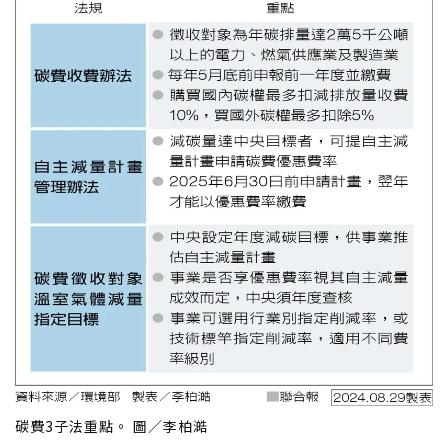
碳費3子法重點。 圖／李柏澔