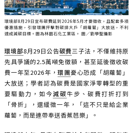
環境部8月29日宣布碳費延到2026年5月才要徵收，且配套多項
優惠措施，引發環團抨擊對碳排大戶「胡蘿蔔」大放送，不利
達成減碳目標。圖為林園石化工業區。 圖／劉學聖攝影
環境部
8月29日公告
碳費
三子法，不僅維持原
先具爭議的2.5萬噸免徵額，甚至延後徵收碳
費一年至2026年，
環團
憂心恐成「胡蘿蔔」
大放送；學者認為碳費是國家淨零轉型的重
要驅動力，如今
減碳
牛步、碳費打折打到
「骨折」，還緩徵一年，「這不只是給企業
蘿蔔，而是連帶奉送香蕉芭樂」。