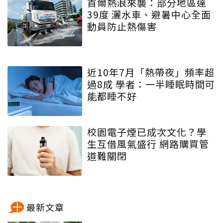
首爾熱浪來襲：部分地區達
39度 灑水車、避暑中心全面
動員防止熱傷害
近10年7月「熱帶夜」頻率超
過8成 學者：一半睡眠時間可
能都睡不好
校園電子煙已成次文化？學
生互借風氣盛行 網路購買管
道難關閉
最新文章