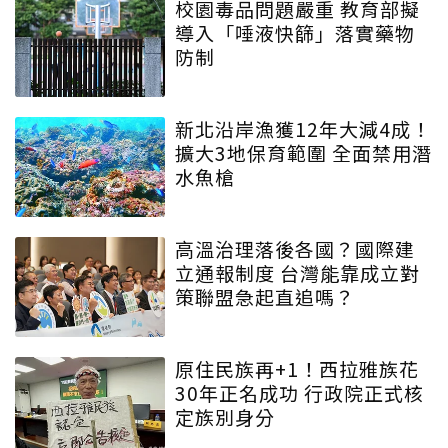
校園毒品問題嚴重 教育部擬
導入「唾液快篩」落實藥物
防制
新北沿岸漁獲12年大減4成！
擴大3地保育範圍 全面禁用潛
水魚槍
高溫治理落後各國？國際建
立通報制度 台灣能靠成立對
策聯盟急起直追嗎？
原住民族再+1！西拉雅族花
30年正名成功 行政院正式核
定族別身分