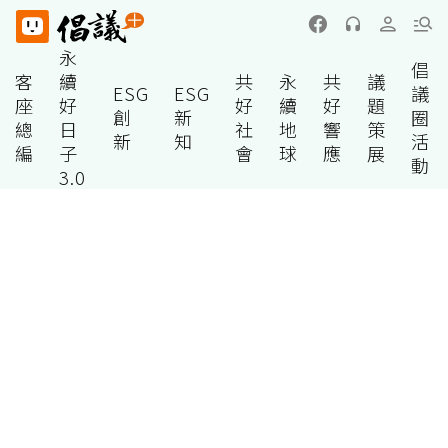
永
倡
客
續
共
永
共
議
ESG
ESG
議
座
好
好
續
好
題
創
新
圈
總
日
社
地
響
策
新
知
活
編
子
會
球
應
展
動
3.0