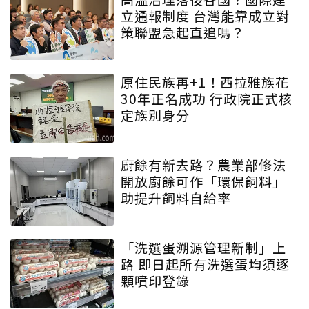
立通報制度 台灣能靠成立對
策聯盟急起直追嗎？
原住民族再+1！西拉雅族花
30年正名成功 行政院正式核
定族別身分
廚餘有新去路？農業部修法
開放廚餘可作「環保飼料」
助提升飼料自給率
「洗選蛋溯源管理新制」上
路 即日起所有洗選蛋均須逐
顆噴印登錄