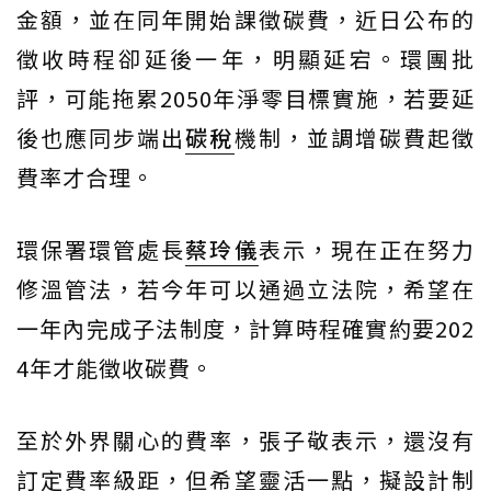
金額，並在同年開始課徵碳費，近日公布的
徵收時程卻延後一年，明顯延宕。環團批
評，可能拖累2050年淨零目標實施，若要延
後也應同步端出
碳稅
機制，並調增碳費起徵
費率才合理。
環保署環管處長
蔡玲儀
表示，現在正在努力
修溫管法，若今年可以通過立法院，希望在
一年內完成子法制度，計算時程確實約要202
4年才能徵收碳費。
至於外界關心的費率，張子敬表示，還沒有
訂定費率級距，但希望靈活一點，擬設計制