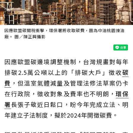
因應歐盟碳關稅衝擊，環保署將收取碳費，圖為中油桃園煉油
廠。 圖／陳正興攝影
因應歐盟碳邊境調整機制，台灣規畫對每年
排碳2.5萬公噸以上的「排碳大戶」徵收
碳
費
，但溫室氣體減量及管理法修法草案仍卡
在行政院，徵收對象及費率也不明朗，
環保
署
長張子敬近日鬆口，盼今年完成立法、明
年建立子法制度，擬於2024年開徵碳費。