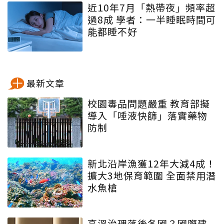
近10年7月「熱帶夜」頻率超
過8成 學者：一半睡眠時間可
能都睡不好
最新文章
校園毒品問題嚴重 教育部擬
導入「唾液快篩」落實藥物
防制
新北沿岸漁獲12年大減4成！
擴大3地保育範圍 全面禁用潛
水魚槍
高溫治理落後各國？國際建