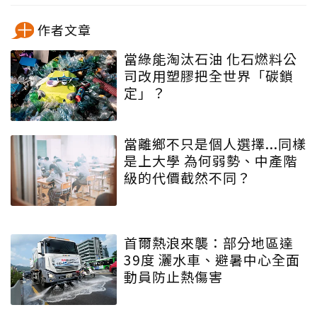
作者文章
當綠能淘汰石油 化石燃料公
司改用塑膠把全世界「碳鎖
定」？
當離鄉不只是個人選擇...同樣
是上大學 為何弱勢、中產階
級的代價截然不同？
首爾熱浪來襲：部分地區達
39度 灑水車、避暑中心全面
動員防止熱傷害