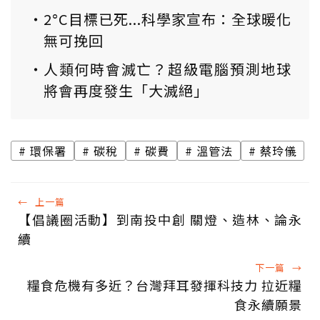
2°C目標已死...科學家宣布：全球暖化
無可挽回
人類何時會滅亡？超級電腦預測地球
將會再度發生「大滅絕」
環保署
碳稅
碳費
溫管法
蔡玲儀
←
上一篇
【倡議圈活動】到南投中創 關燈、造林、論永
續
下一篇
→
糧食危機有多近？台灣拜耳發揮科技力 拉近糧
食永續願景