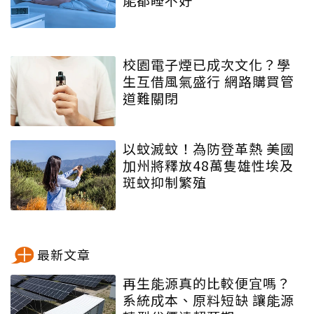
校園電子煙已成次文化？學
生互借風氣盛行 網路購買管
道難關閉
以蚊滅蚊！為防登革熱 美國
加州將釋放48萬隻雄性埃及
斑蚊抑制繁殖
最新文章
再生能源真的比較便宜嗎？
系統成本、原料短缺 讓能源