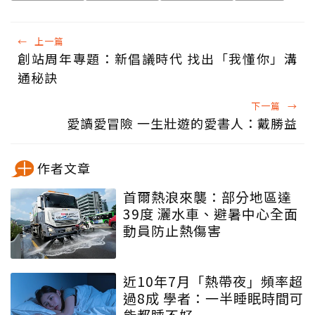
←
上一篇
創站周年專題：新倡議時代 找出「我懂你」溝
通秘訣
下一篇
→
愛讀愛冒險 一生壯遊的愛書人：戴勝益
作者文章
首爾熱浪來襲：部分地區達
39度 灑水車、避暑中心全面
動員防止熱傷害
近10年7月「熱帶夜」頻率超
過8成 學者：一半睡眠時間可
能都睡不好