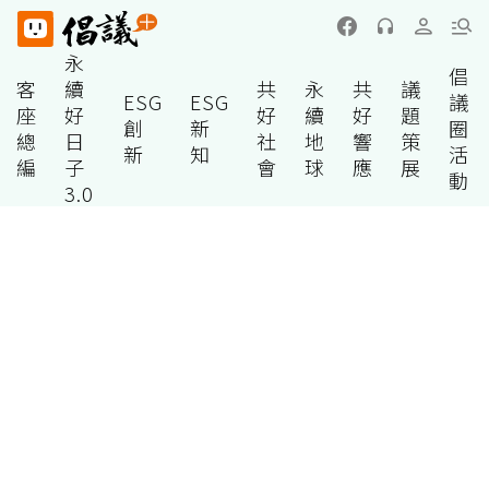
永
倡
客
續
共
永
共
議
ESG
ESG
議
座
好
好
續
好
題
創
新
圈
總
日
社
地
響
策
新
知
活
編
子
會
球
應
展
動
3.0