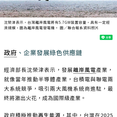
沈榮津表示，台灣離岸風電將有5.7GW裝置容量，具有一定經
濟規模，圖為離岸風電發電機。 圖／聯合報系資料照片
政府
、企業發展綠色供應鏈
經濟部長沈榮津表示，發展
離岸風電
產業，
就像當年推動半導體產業，台積電與聯電兩
大系統競爭，吸引兩大風機系統商進駐，最
終將激出火花，成為國際級產業。
政府積極推動
再生能源
，其中，台灣在2025