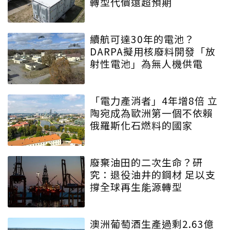
轉型代價遠超預期
續航可達30年的電池？
DARPA擬用核廢料開發「放
射性電池」為無人機供電
「電力產消者」4年增8倍 立
陶宛成為歐洲第一個不依賴
俄羅斯化石燃料的國家
廢棄油田的二次生命？研
究：退役油井的鋼材 足以支
撐全球再生能源轉型
澳洲葡萄酒生產過剩2.63億