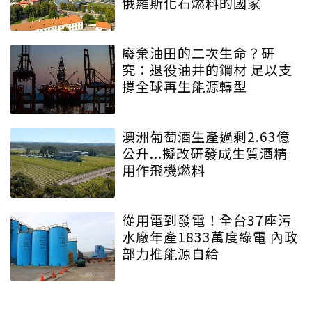
俄羅斯化石燃料的國家
廢棄油田的二次生命？研
究：退役油井的鋼材 足以支
撐全球再生能源轉型
澳洲葡萄酒生產過剩2.63億
公升...擬改研發成生質酒精
用作飛機燃料
從用電到發電！全台37座污
水廠年產1833萬度綠電 內政
部力推能源自給