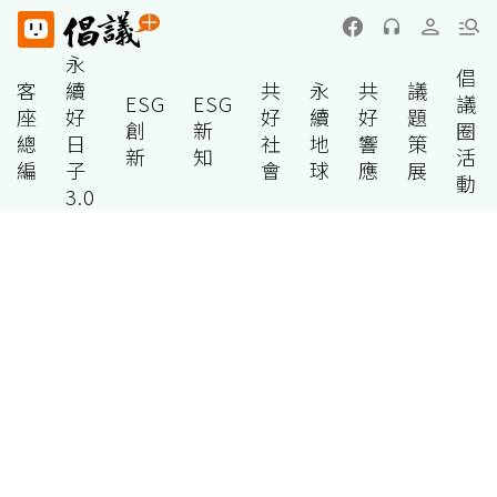
永
倡
客
續
共
永
共
議
ESG
ESG
議
座
好
好
續
好
題
創
新
圈
總
日
社
地
響
策
新
知
活
編
子
會
球
應
展
動
3.0