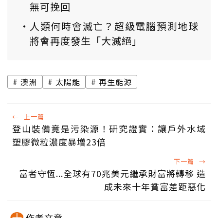
無可挽回
人類何時會滅亡？超級電腦預測地球
將會再度發生「大滅絕」
澳洲
太陽能
再生能源
←
上一篇
登山裝備竟是污染源！研究證實：讓戶外水域
塑膠微粒濃度暴增23倍
下一篇
→
富者守恆...全球有70兆美元繼承財富將轉移 造
成未來十年貧富差距惡化
作者文章