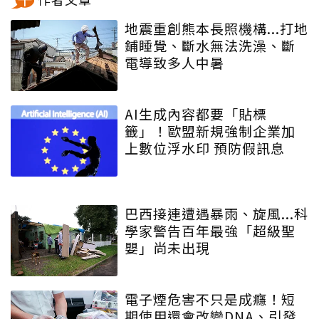
地震重創熊本長照機構...打地
鋪睡覺、斷水無法洗澡、斷
電導致多人中暑
AI生成內容都要「貼標
籤」！歐盟新規強制企業加
上數位浮水印 預防假訊息
巴西接連遭遇暴雨、旋風...科
學家警告百年最強「超級聖
嬰」尚未出現
電子煙危害不只是成癮！短
期使用還會改變DNA、引發