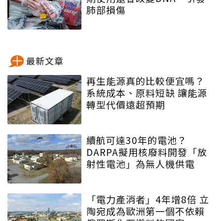
肺部損傷
最新文章
再生能源真的比較便宜嗎？
系統成本、原料短缺 讓能源
轉型代價遠超預期
續航可達30年的電池？
DARPA擬用核廢料開發「放
射性電池」為無人機供電
「電力產消者」4年增8倍 立
陶宛成為歐洲第一個不依賴