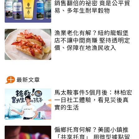
銷售翻倍的祕密 竟是公平貿
易、多年生耐旱穀物
漁業老化有解？紐約龍蝦堡
店不讓中間商賺 堅持透明定
價、保障在地漁民收入
最新文章
馬太鞍事件5個月後：林柏宏
一日社工體驗，看見災後真
實的生活
偏鄉托育何解？美國小鎮推
「共享托育」 用微型據點留