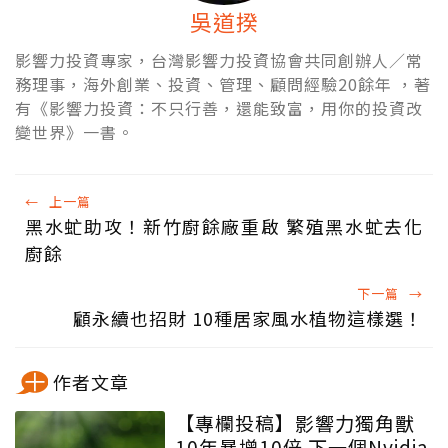
吳道揆
影響力投資專家，台灣影響力投資協會共同創辦人／常
務理事，海外創業、投資、管理、顧問經驗20餘年 ，著
有《影響力投資：不只行善，還能致富，用你的投資改
變世界》一書。
←
上一篇
黑水虻助攻！新竹廚餘廠重啟 繁殖黑水虻去化
廚餘
下一篇
→
顧永續也招財 10種居家風水植物這樣選！
作者文章
【專欄投稿】影響力獨角獸
10年暴增10倍 下一個Nvidia