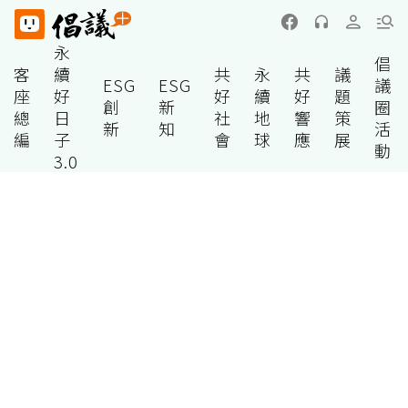
永
倡
客
續
共
永
共
議
ESG
ESG
議
座
好
好
續
好
題
創
新
圈
總
日
社
地
響
策
新
知
活
編
子
會
球
應
展
動
3.0