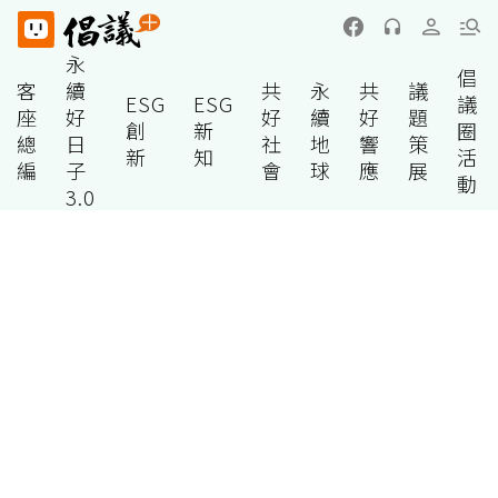
永
倡
客
續
共
永
共
議
ESG
ESG
議
座
好
好
續
好
題
創
新
圈
總
日
社
地
響
策
新
知
活
編
子
會
球
應
展
動
3.0