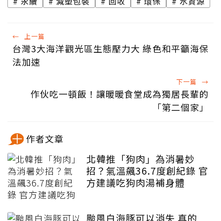
永續
減塑包裝
回收
環保
水資源
←
上一篇
台灣3大海洋觀光區生態壓力大 綠色和平籲海保
法加速
下一篇
→
作伙吃一頓飯！讓暖暖食堂成為獨居長輩的
「第二個家」
作者文章
北韓推「狗肉」為消暑妙
招？氣溫飆36.7度創紀錄 官
方建議吃狗肉湯補身體
颱風白海豚可以消失 真的