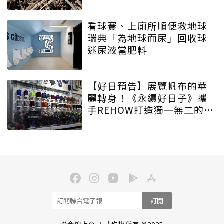
看球賽、上廁所順便救地球
瑞典「為地球而尿」回收球
迷尿液當肥料
【好日預告】展覽帆布的華
麗轉身！《永續好日子》攜
手REHOW打造獨一無二的
「撞色不廢不廢包」
訂閱