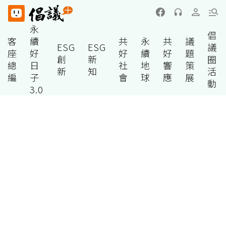
永
倡
客
續
共
永
共
議
ESG
ESG
議
座
好
好
續
好
題
創
新
圈
總
日
社
地
響
策
新
知
活
編
子
會
球
應
展
動
3.0