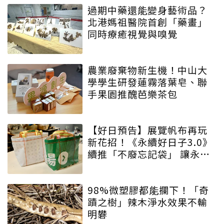
過期中藥還能變身藝術品？
北港媽祖醫院首創「藥畫」
同時療癒視覺與嗅覺
農業廢棄物新生機！中山大
學學生研發蓮霧落葉皂、聯
手果園推醜芭樂茶包
【好日預告】展覽帆布再玩
新花招！《永續好日子3.0》
續推「不廢忘記袋」 讓永續
增添驚喜與期待
98%微塑膠都能攔下！「奇
蹟之樹」辣木淨水效果不輸
明礬