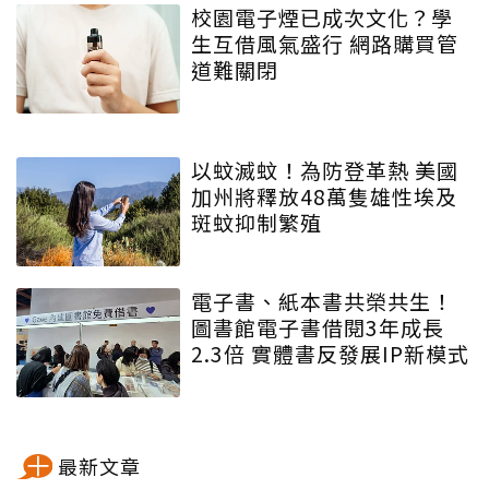
校園電子煙已成次文化？學
生互借風氣盛行 網路購買管
道難關閉
以蚊滅蚊！為防登革熱 美國
加州將釋放48萬隻雄性埃及
斑蚊抑制繁殖
電子書、紙本書共榮共生！
圖書館電子書借閱3年成長
2.3倍 實體書反發展IP新模式
最新文章