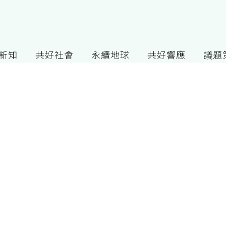
G新知
共好社會
永續地球
共好響應
議題