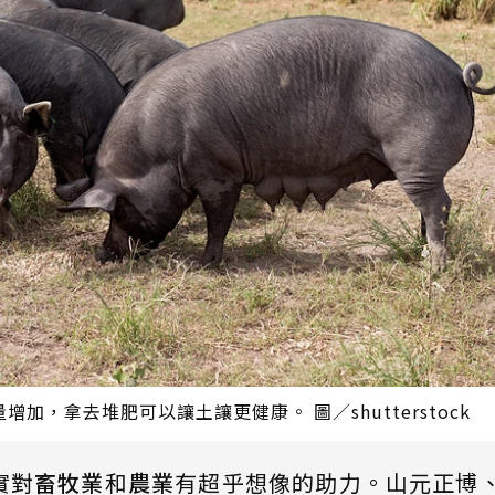
，拿去堆肥可以讓土讓更健康。 圖／shutterstock
實對
畜牧業
和
農業
有超乎想像的助力。山元正博