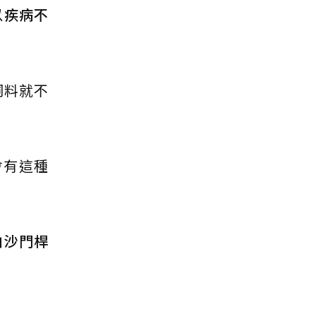
以
疾病不
飼料就不
會有這種
怕沙門桿