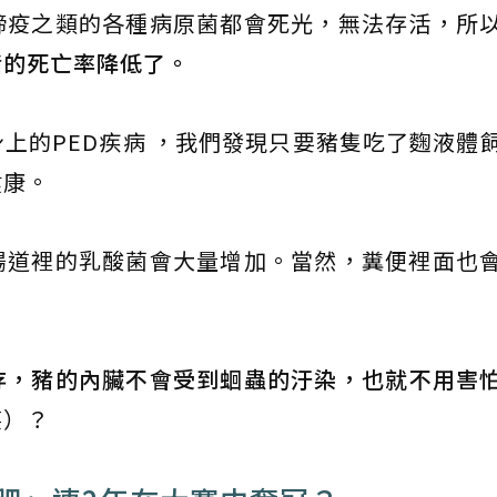
蹄疫之類的各種病原菌都會死光，無法存活，所
豬的死亡率降低了。
上的PED疾病 ，我們發現只要豬隻吃了麴液體
健康。
腸道裡的乳酸菌會大量增加。當然，糞便裡面也
存，豬的內臟不會受到蛔蟲的汙染，也就不用害
笑）？