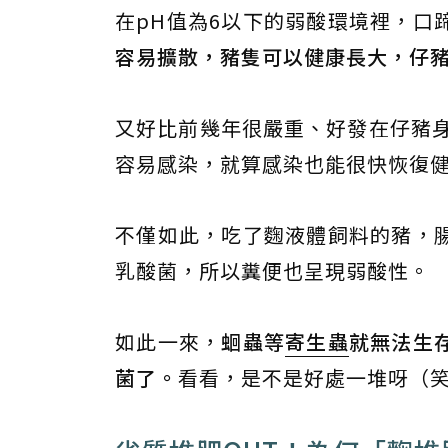
在pH值為6以下的弱酸環境裡，口
容易擴散，豬隻可以健康長大，仔
又好比前幾年很嚴重、好發在仔豬身
容易感染，就算感染也能很快恢復
不僅如此，吃了麴液體飼料的豬，
乳酸菌，所以糞便也呈現弱酸性。
如此一來，
蛔蟲等
寄生蟲
就無法生
菌了。
看看，是不是好處一堆呀（