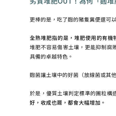
劣質堆肥OUT！為何「麴堆
更棒的是，吃了麴的豬隻糞便還可
全熟堆肥指的是，堆肥使用的有機
堆肥不容易傷害土壤，更能抑制腐
具備的卓越特色。
麴菌讓土壤中的好菌（放線菌或其
於是，優質土壤判定標準的團粒構
好，收成也罷，都會大幅增加。