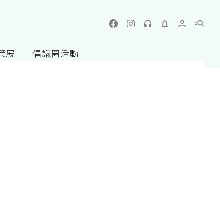
策展
倡議圈活動