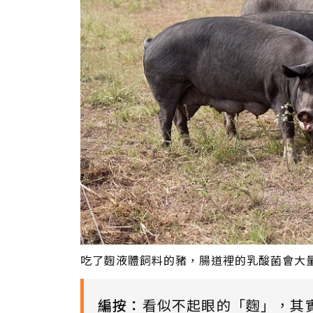
吃了麴液體飼料的豬，腸道裡的乳酸菌會大量增加
編按：
看似不起眼的「麴」，其