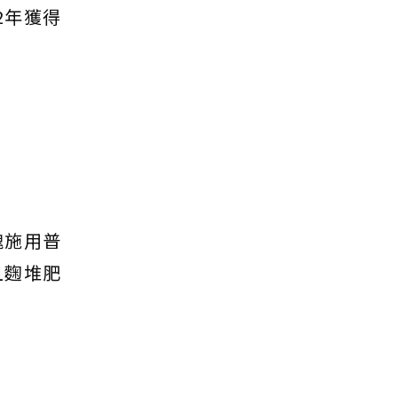
2年獲得
塊施用普
且麴堆肥