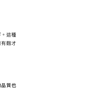
下。
這種
擁有麴才
的品質也