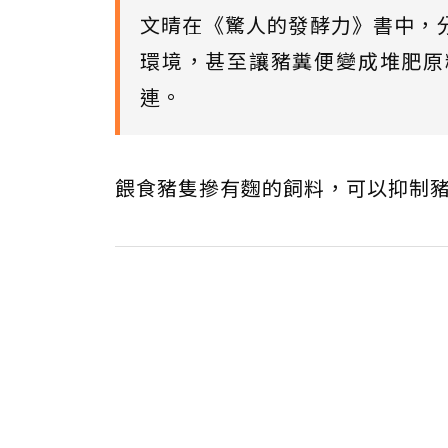
文晴在《驚人的發酵力》書中，
環境，甚至讓豬糞便變成堆肥原
連。
餵食豬隻摻有麴的飼料，可以抑制