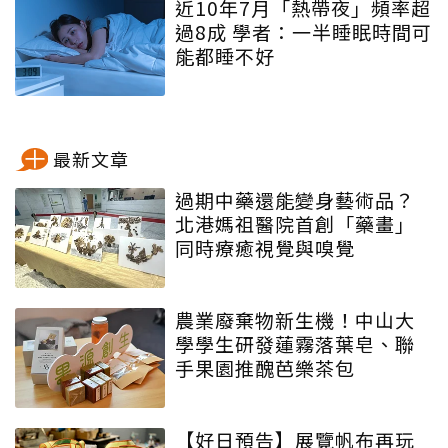
近10年7月「熱帶夜」頻率超
過8成 學者：一半睡眠時間可
能都睡不好
最新文章
過期中藥還能變身藝術品？
北港媽祖醫院首創「藥畫」
同時療癒視覺與嗅覺
農業廢棄物新生機！中山大
學學生研發蓮霧落葉皂、聯
手果園推醜芭樂茶包
【好日預告】展覽帆布再玩