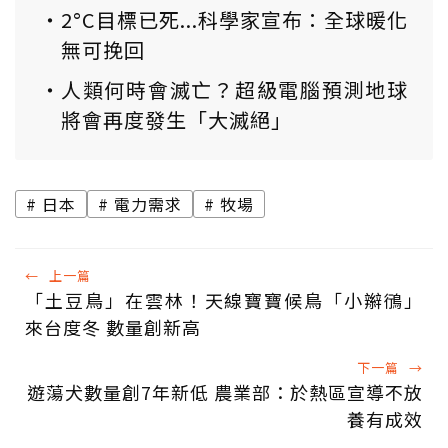
2°C目標已死...科學家宣布：全球暖化
無可挽回
人類何時會滅亡？超級電腦預測地球
將會再度發生「大滅絕」
日本
電力需求
牧場
←
上一篇
「土豆鳥」在雲林！天線寶寶候鳥「小辮鴴」
來台度冬 數量創新高
下一篇
→
遊蕩犬數量創7年新低 農業部：於熱區宣導不放
養有成效