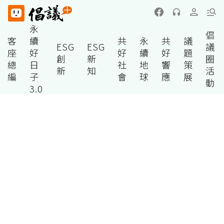
永
倡
客
續
共
永
共
議
ESG
ESG
議
座
好
好
續
好
題
創
新
圈
總
日
社
地
響
策
新
知
活
編
子
會
球
應
展
動
3.0