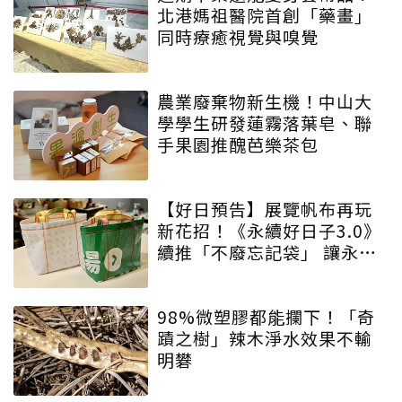
北港媽祖醫院首創「藥畫」
同時療癒視覺與嗅覺
農業廢棄物新生機！中山大
學學生研發蓮霧落葉皂、聯
手果園推醜芭樂茶包
【好日預告】展覽帆布再玩
新花招！《永續好日子3.0》
續推「不廢忘記袋」 讓永續
增添驚喜與期待
98%微塑膠都能攔下！「奇
蹟之樹」辣木淨水效果不輸
明礬