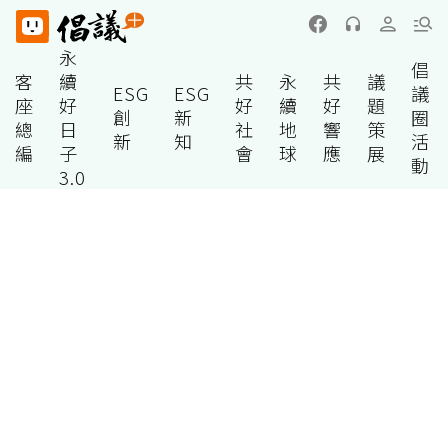
永
倡
客
續
共
永
共
議
ESG
ESG
議
座
好
好
續
好
題
創
新
圈
總
日
社
地
響
策
新
知
活
編
子
會
球
應
展
動
3.0