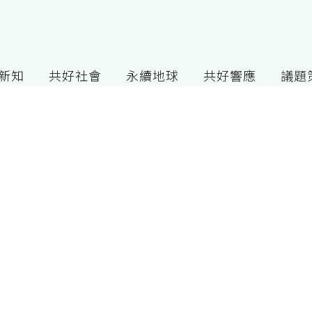
G新知
共好社會
永續地球
共好響應
議題