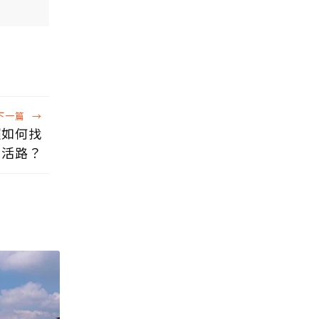
下一篇
→
獺如何找
出活路？