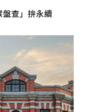
「碳盤查」拚永續