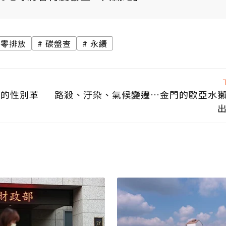
淨零排放
碳盤查
永續
技的性別革
路殺、汙染、氣候變遷…金門的歐亞水