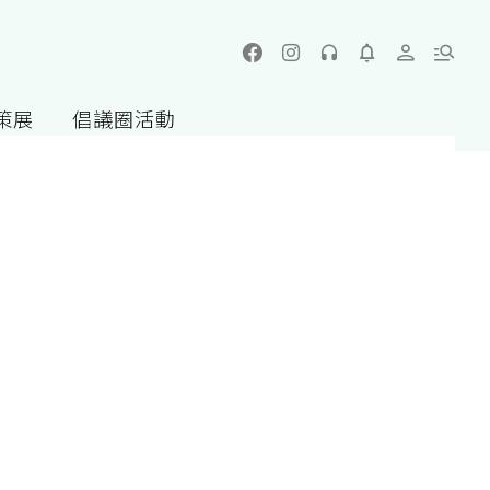
策展
倡議圈活動