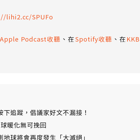
://lihi2.cc/SPUFo
Apple Podcast收聽
、在
Spotify收聽
、在
KK
ews 按下追蹤，倡議家好文不漏接！
：全球暖化無可挽回
測地球將會再度發生「大滅絕」