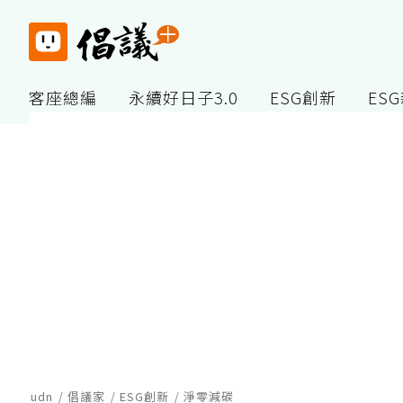
客座總編
永續好日子3.0
ESG創新
ES
udn
倡議家
ESG創新
淨零減碳