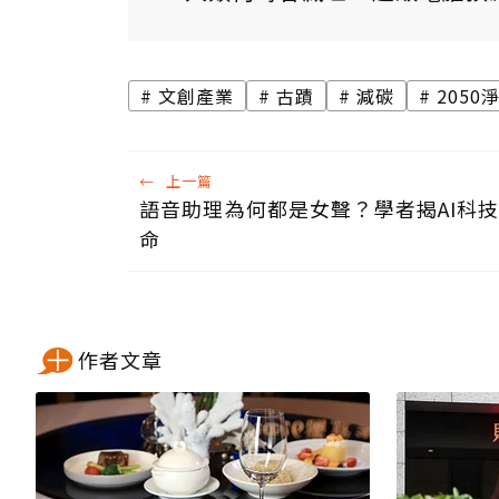
文創產業
古蹟
減碳
2050
←
上一篇
語音助理為何都是女聲？學者揭AI科
命
作者文章