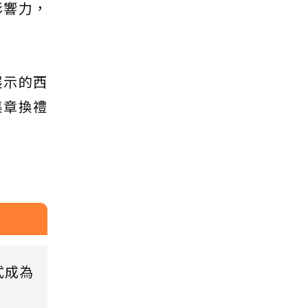
影響力，
展示的西
集章換禮
式成為