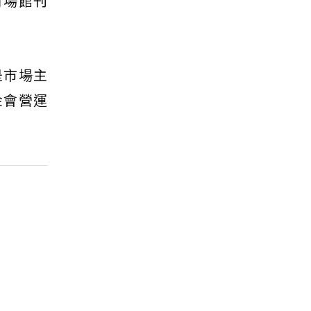
行場館刊
是市場主
金會營運