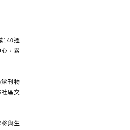
140週
中心，累
場館刊物
方社區交
年將與生