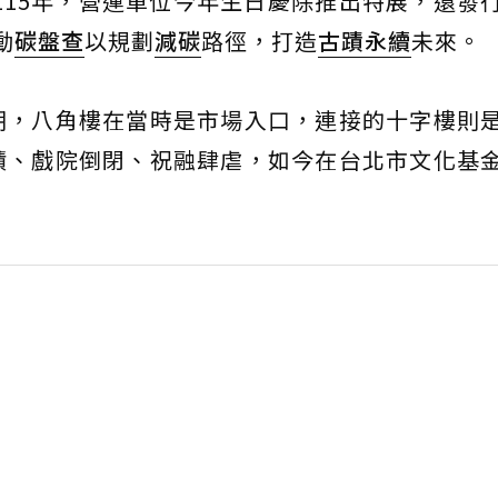
續115年，營運單位今年生日慶除推出特展，還發
動
碳盤查
以規劃
減碳
路徑，打造
古蹟
永續
未來。
期，八角樓在當時是市場入口，連接的十字樓則
蹟、戲院倒閉、祝融肆虐，如今在台北市文化基