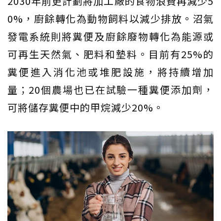
2030年前更計劃將加工廠的食物浪費再減少5
0%，廚餘轉化為動物飼料以減少排放。沼氣
發電系統則將糞便及廚餘廢物轉化為能源或
可再生天然氣、肥料和墊料。目前有25%的
糞便進入消化池或堆肥設施，將持續增加
量；20個農場也已在試驗一種糞便添加劑，
可將儲存糞便中的甲烷減少20%。