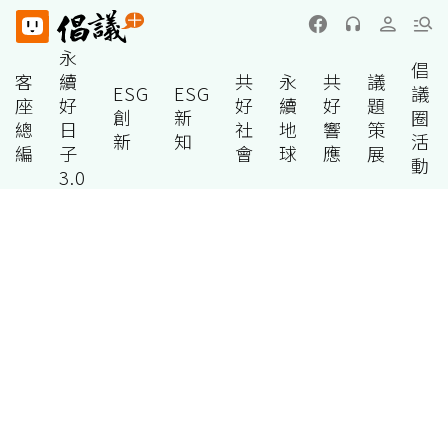
永
倡
客
續
共
永
共
議
ESG
ESG
議
座
好
好
續
好
題
創
新
圈
總
日
社
地
響
策
新
知
活
編
子
會
球
應
展
動
3.0