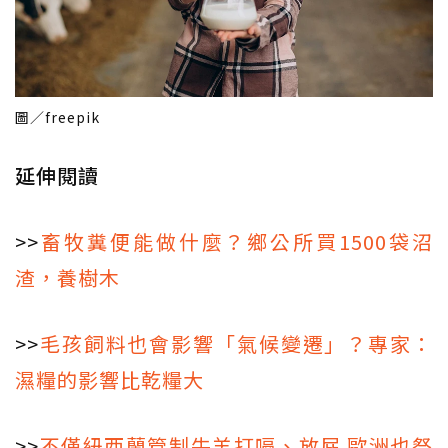
圖／freepik
延伸閱讀
>>
畜牧糞便能做什麼？鄉公所買1500袋沼
渣，養樹木
>>
毛孩飼料也會影響「氣候變遷」？專家：
濕糧的影響比乾糧大
>>
不僅紐西蘭管制牛羊打嗝、放屁 歐洲也祭