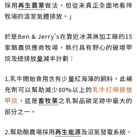
採用
再生農業
做法，但從未真正全面地看待
牧場的溫室氣體排放。」
於是Ben & Jerry's在靠近冰淇淋加工廠的15
家酪農供應商牧場，執行具有野心的破壞甲
烷及總排放量減半計劃：
1.乳牛開始食用含有少量紅海藻的飼料，此補
充劑可以幫助減少80%以上的
乳牛打嗝排放
甲烷
，這是
畜牧業
之乳製品碳足跡中最大的
部分之一。
2.幫助酪農場採用
再生能源
及沼氣發電系統，