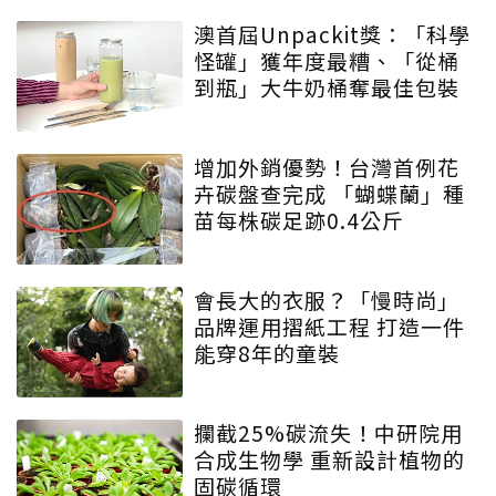
澳首屆Unpackit獎：「科學
怪罐」獲年度最糟、「從桶
到瓶」大牛奶桶奪最佳包裝
增加外銷優勢！台灣首例花
卉碳盤查完成 「蝴蝶蘭」種
苗每株碳足跡0.4公斤
會長大的衣服？「慢時尚」
品牌運用摺紙工程 打造一件
能穿8年的童裝
攔截25%碳流失！中研院用
合成生物學 重新設計植物的
固碳循環