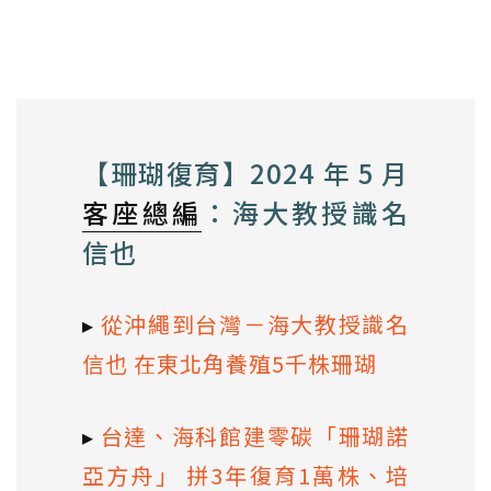
【珊瑚復育】2024 年 5 月
客座總編
：海大教授識名
信也
▸
從沖繩到台灣－海大教授識名
信也 在東北角養殖5千株珊瑚
▸
台達、海科館建零碳「珊瑚諾
亞方舟」 拼3年復育1萬株、培