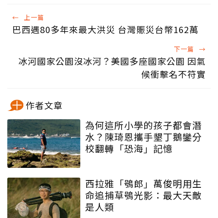
←
上一篇
巴西遇80多年來最大洪災 台灣賑災台幣162萬
下一篇
→
冰河國家公園沒冰河？美國多座國家公園 因氣
候衝擊名不符實
作者文章
為何這所小學的孩子都會潛
水？陳琦恩攜手墾丁鵝鑾分
校翻轉「恐海」記憶
西拉雅「鴞郎」萬俊明用生
命追捕草鴞光影：最大天敵
是人類