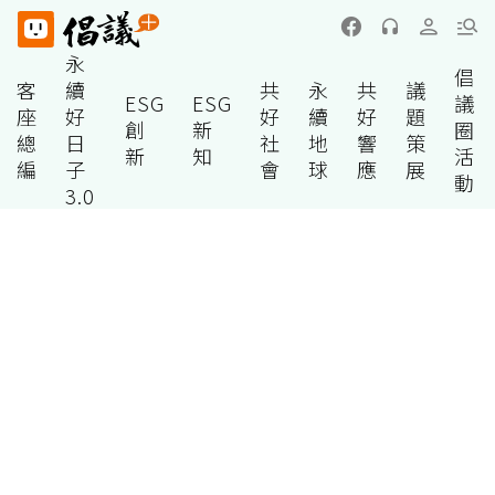
永
倡
客
續
共
永
共
議
ESG
ESG
議
座
好
好
續
好
題
創
新
圈
總
日
社
地
響
策
新
知
活
編
子
會
球
應
展
動
3.0