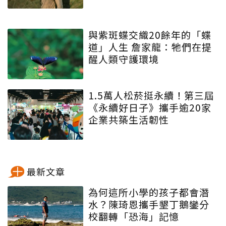
與紫斑蝶交織20餘年的「蝶
道」人生 詹家龍：牠們在提
醒人類守護環境
1.5萬人松菸挺永續！第三屆
《永續好日子》攜手逾20家
企業共築生活韌性
最新文章
為何這所小學的孩子都會潛
水？陳琦恩攜手墾丁鵝鑾分
校翻轉「恐海」記憶