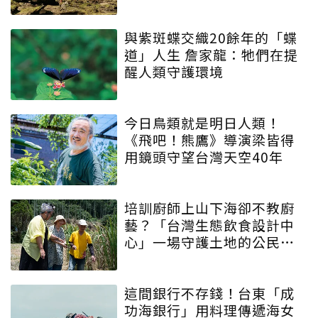
與紫斑蝶交織20餘年的「蝶
道」人生 詹家龍：牠們在提
醒人類守護環境
今日鳥類就是明日人類！
《飛吧！熊鷹》導演梁皆得
用鏡頭守望台灣天空40年
培訓廚師上山下海卻不教廚
藝？「台灣生態飲食設計中
心」一場守護土地的公民運
動
這間銀行不存錢！台東「成
功海銀行」用料理傳遞海女