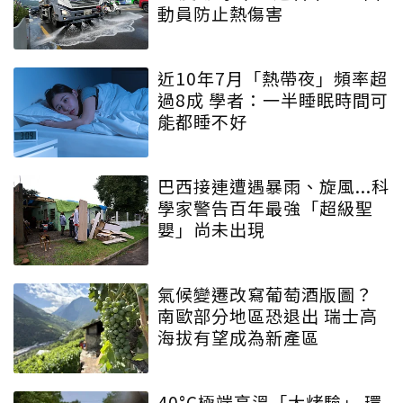
動員防止熱傷害
近10年7月「熱帶夜」頻率超
過8成 學者：一半睡眠時間可
能都睡不好
巴西接連遭遇暴雨、旋風...科
學家警告百年最強「超級聖
嬰」尚未出現
氣候變遷改寫葡萄酒版圖？
南歐部分地區恐退出 瑞士高
海拔有望成為新產區
40°C極端高溫「大烤驗」 環