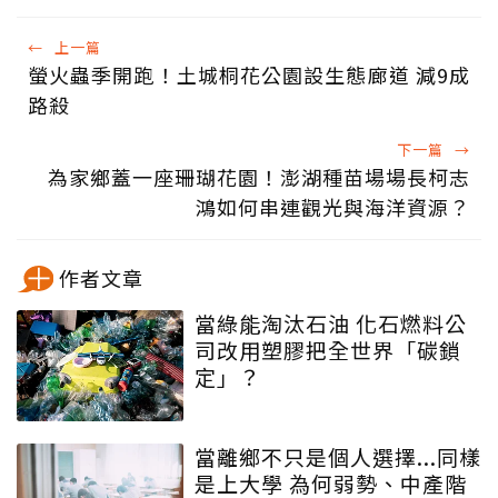
←
上一篇
螢火蟲季開跑！土城桐花公園設生態廊道 減9成
路殺
下一篇
→
為家鄉蓋一座珊瑚花園！澎湖種苗場場長柯志
鴻如何串連觀光與海洋資源？
作者文章
當綠能淘汰石油 化石燃料公
司改用塑膠把全世界「碳鎖
定」？
當離鄉不只是個人選擇...同樣
是上大學 為何弱勢、中產階