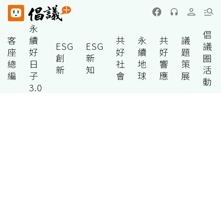
永
倡
客
續
共
永
共
議
ESG
ESG
議
座
好
好
續
好
題
創
新
圈
總
日
社
地
響
策
新
知
活
編
子
會
球
應
展
動
3.0