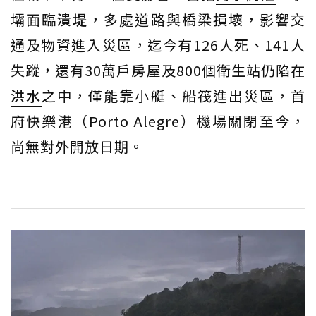
壩面臨
潰堤
，多處道路與橋梁損壞，影響交
通及物資進入災區，迄今有126人死、141人
失蹤，還有30萬戶房屋及800個衛生站仍陷在
洪水
之中，僅能靠小艇、船筏進出災區，首
府快樂港（Porto Alegre）機場關閉至今，
尚無對外開放日期。