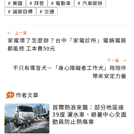
美國
拜登
電動車
汽車碳排
減碳目標
交通
←
上一篇
家電壞了怎麼辦？台中「家電診所」電鍋電扇
都能修 工本費50元
下一篇
→
不只有導盲犬－「身心障礙者工作犬」用陪伴
帶來安定力量
作者文章
首爾熱浪來襲：部分地區達
39度 灑水車、避暑中心全面
動員防止熱傷害