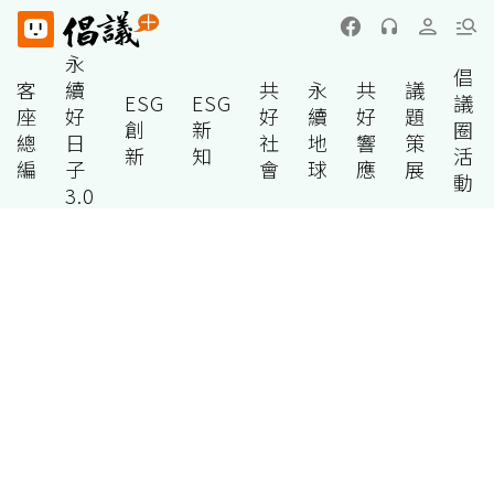
永
倡
客
續
共
永
共
議
ESG
ESG
議
座
好
好
續
好
題
創
新
圈
總
日
社
地
響
策
新
知
活
編
子
會
球
應
展
動
3.0