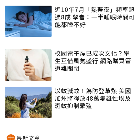
近10年7月「熱帶夜」頻率超
過8成 學者：一半睡眠時間可
能都睡不好
校園電子煙已成次文化？學
生互借風氣盛行 網路購買管
道難關閉
以蚊滅蚊！為防登革熱 美國
加州將釋放48萬隻雄性埃及
斑蚊抑制繁殖
最新文章