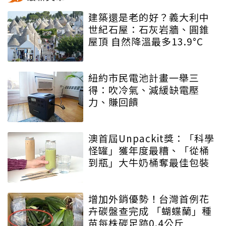
建築還是老的好？義大利中
世紀石屋：石灰岩牆、圓錐
屋頂 自然降溫最多13.9°C
紐約市民電池計畫一舉三
得：吹冷氣、減緩缺電壓
力、賺回饋
澳首屆Unpackit獎：「科學
怪罐」獲年度最糟、「從桶
到瓶」大牛奶桶奪最佳包裝
增加外銷優勢！台灣首例花
卉碳盤查完成 「蝴蝶蘭」種
苗每株碳足跡0.4公斤