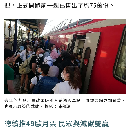
迎，正式開跑前一週已售出了約75萬份。
去年的九歐月票政策吸引人潮湧入車站，雖然誤點更加嚴重，
也顯示政策的成效。 攝影：陳郁玲
​德續推49歐月票 民眾與減碳雙贏