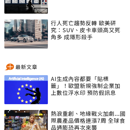
行人死亡趨勢反轉 歐美研
究：SUV、皮卡車頭高又死
角多 成隱形殺手
最新文章
AI生成內容都要「貼標
籤」！歐盟新規強制企業加
上數位浮水印 預防假訊息
熱浪重創、地緣戰火加劇...國
際農產品價格連漲7周 全球食
品通膨恐再次來襲