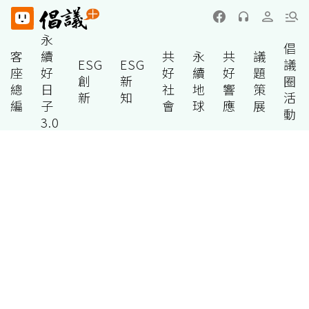
永
倡
客
續
共
永
共
議
ESG
ESG
議
座
好
好
續
好
題
創
新
圈
總
日
社
地
響
策
新
知
活
編
子
會
球
應
展
動
3.0