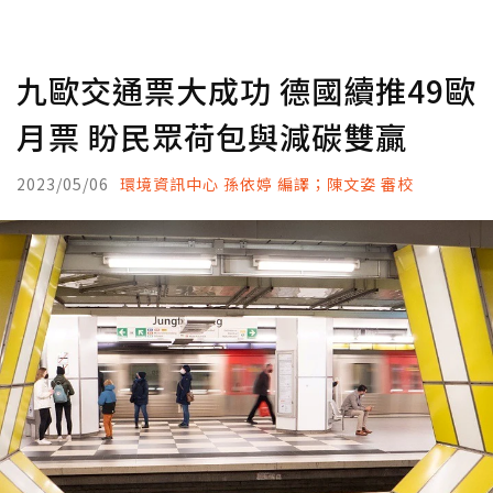
九歐交通票大成功 德國續推49歐
月票 盼民眾荷包與減碳雙贏
2023/05/06
環境資訊中心 孫依婷 編譯；陳文姿 審校