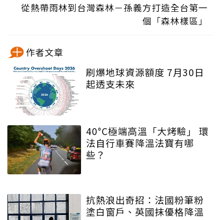
從熱帶雨林到台灣森林－孫義方打造全台第一
個「森林樣區」
作者文章
刷爆地球資源額度 7月30日
起透支未來
40°C極端高溫「大烤驗」 環
法自行車賽降溫法寶有哪
些？
抗熱浪出奇招：法國粉筆粉
塗白窗戶、英國抹優格降溫