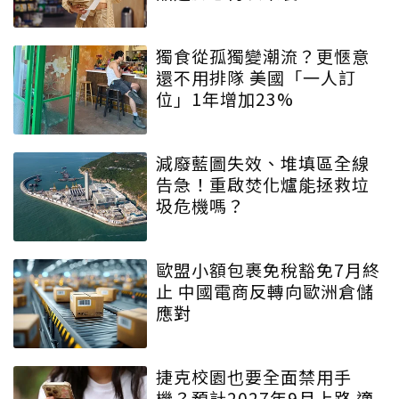
獨食從孤獨變潮流？更愜意
還不用排隊 美國「一人訂
位」1年增加23%
減廢藍圖失效、堆填區全線
告急！重啟焚化爐能拯救垃
圾危機嗎？
歐盟小額包裹免稅豁免7月終
止 中國電商反轉向歐洲倉儲
應對
捷克校園也要全面禁用手
機？預計2027年9月上路 適