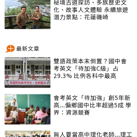
秘境古道探訪、多族歷史文
化、故事人文體驗 永續旅遊
潛力景點：花蓮磯崎
最新文章
雙語政策本末倒置？國中會
考英文「待加強C級」占
29.3% 比例各科中最高
會考英文「待加強」創5年新
高...偏鄉國中比率超過5成 學
界：資源競賽
無人要當高中理化老師...理工