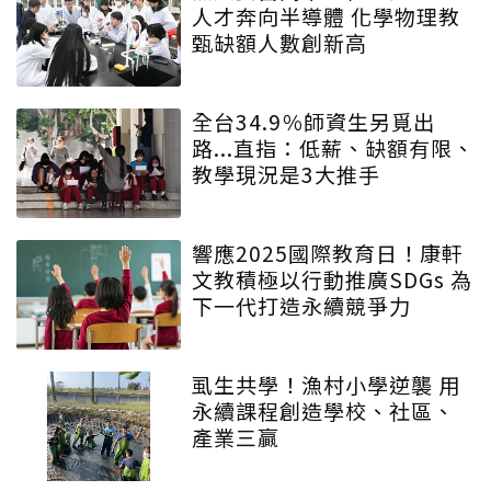
人才奔向半導體 化學物理教
甄缺額人數創新高
全台34.9％師資生另覓出
路...直指：低薪、缺額有限、
教學現況是3大推手
響應2025國際教育日！康軒
文教積極以行動推廣SDGs 為
下一代打造永續競爭力
虱生共學！漁村小學逆襲 用
永續課程創造學校、社區、
產業三贏