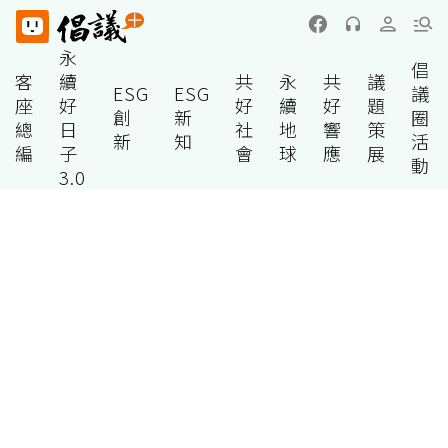
永
倡
客
續
共
永
共
議
ESG
ESG
議
座
好
好
續
好
題
創
新
圈
總
日
社
地
響
策
新
知
活
編
子
會
球
應
展
動
3.0