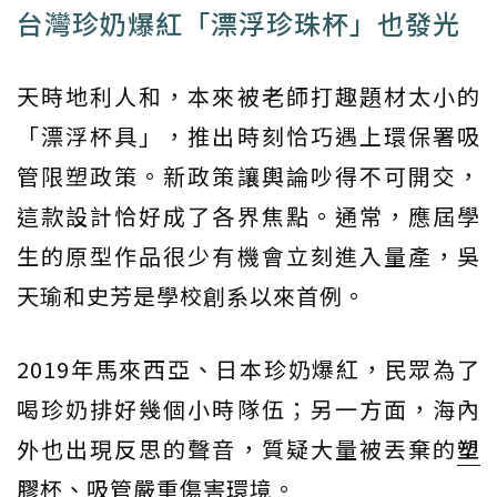
台灣珍奶爆紅「漂浮珍珠杯」也發光
天時地利人和，本來被老師打趣題材太小的
「漂浮杯具」，推出時刻恰巧遇上環保署吸
管限塑政策。新政策讓輿論吵得不可開交，
這款設計恰好成了各界焦點。通常，應屆學
生的原型作品很少有機會立刻進入量產，吳
天瑜和史芳是學校創系以來首例。
2019年馬來西亞、日本珍奶爆紅，民眾為了
喝珍奶排好幾個小時隊伍；另一方面，海內
外也出現反思的聲音，質疑大量被丟棄的
塑
膠
杯、吸管嚴重傷害環境。