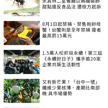
米其林二星餐廳以螞蟻裝飾
甜點違反食品法 遭檢方起訴
8月1日起禁捕、禁售抱卵母
蟹！幼蟹則是全年禁捕 違者
最高罰15萬元
1.5萬人松菸挺永續！第三屆
《永續好日子》攜手逾20家
企業共築生活韌性
又有新芒果！「台中一號」
纖維少果核薄、產期比南部
晚 具市場優勢