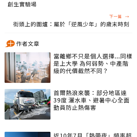
創生實驗場
下一篇
→
街頭上的圍爐：屬於「逆風少年」的歲末時刻
作者文章
當離鄉不只是個人選擇...同樣
是上大學 為何弱勢、中產階
級的代價截然不同？
首爾熱浪來襲：部分地區達
39度 灑水車、避暑中心全面
動員防止熱傷害
近10年7月「熱帶夜」頻率超