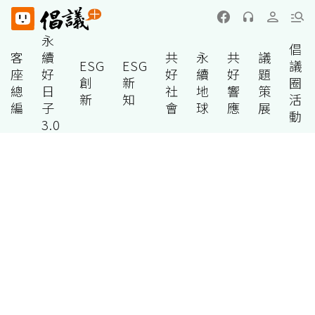
永
倡
客
續
共
永
共
議
ESG
ESG
議
座
好
好
續
好
題
創
新
圈
總
日
社
地
響
策
新
知
活
編
子
會
球
應
展
動
3.0