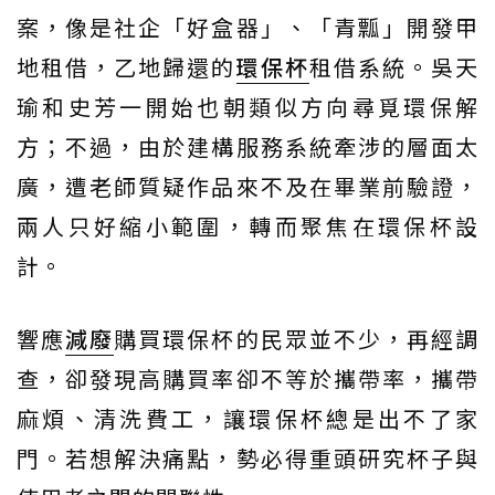
案，像是社企「好盒器」、「青瓢」開發甲
地租借，乙地歸還的
環保杯
租借系統。吳天
瑜和史芳一開始也朝類似方向尋覓環保解
方；不過，由於建構服務系統牽涉的層面太
廣，遭老師質疑作品來不及在畢業前驗證，
兩人只好縮小範圍，轉而聚焦在環保杯設
計。
響應
減廢
購買環保杯的民眾並不少，再經調
查，卻發現高購買率卻不等於攜帶率，攜帶
麻煩、清洗費工，讓環保杯總是出不了家
門。若想解決痛點，勢必得重頭研究杯子與