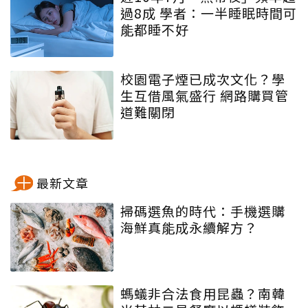
過8成 學者：一半睡眠時間可
能都睡不好
校園電子煙已成次文化？學
生互借風氣盛行 網路購買管
道難關閉
最新文章
掃碼選魚的時代：手機選購
海鮮真能成永續解方？
螞蟻非合法食用昆蟲？南韓