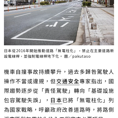
日本從2016年開始推動道路「無電柱化」，禁止在主要道路新
設電線桿，並強制電線桿地下化。 圖／pakutaso
機車自撞事故持續攀升，過去多歸咎駕駛人
操作不當或違規，但
交通安全
專家指出，國
際趨勢逐步從「責怪駕駛」轉向「基礎設施
包容駕駛失誤」，
日本
已將「無電柱化」列
為國家戰略，呼籲政府改善道路時，將路側