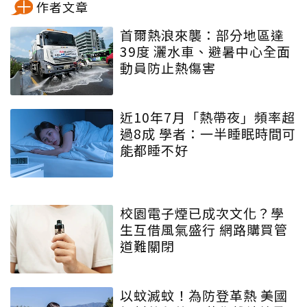
作者文章
首爾熱浪來襲：部分地區達
39度 灑水車、避暑中心全面
動員防止熱傷害
近10年7月「熱帶夜」頻率超
過8成 學者：一半睡眠時間可
能都睡不好
校園電子煙已成次文化？學
生互借風氣盛行 網路購買管
道難關閉
以蚊滅蚊！為防登革熱 美國