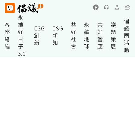
永
倡
客
續
共
永
共
議
ESG
ESG
議
座
好
好
續
好
題
創
新
圈
總
日
社
地
響
策
新
知
活
編
子
會
球
應
展
動
3.0