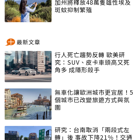
加州將釋放48萬隻雄性埃及
斑蚊抑制繁殖
最新文章
行人死亡趨勢反轉 歐美研
究：SUV、皮卡車頭高又死
角多 成隱形殺手
無車化讓歐洲城市更宜居！5
個城市已改變旅遊方式與氛
圍
研究：台南取消「兩段式左
轉」後 事故下降21％！交通