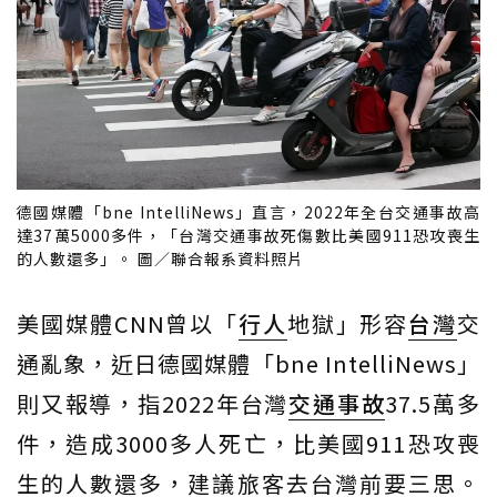
德國媒體「bne IntelliNews」直言，2022年全台交通事故高
達37萬5000多件，「台灣交通事故死傷數比美國911恐攻喪生
的人數還多」。 圖／聯合報系資料照片
美國媒體CNN曾以「
行人
地獄」形容
台灣
交
通亂象，近日德國媒體「bne IntelliNews」
則又報導，指2022年台灣
交通事故
37.5萬多
件，造成3000多人死亡，比美國911恐攻喪
生的人數還多，建議旅客去台灣前要三思。