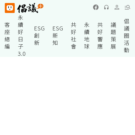
永
倡
客
續
共
永
共
議
ESG
ESG
議
座
好
好
續
好
題
創
新
圈
總
日
社
地
響
策
新
知
活
編
子
會
球
應
展
動
3.0