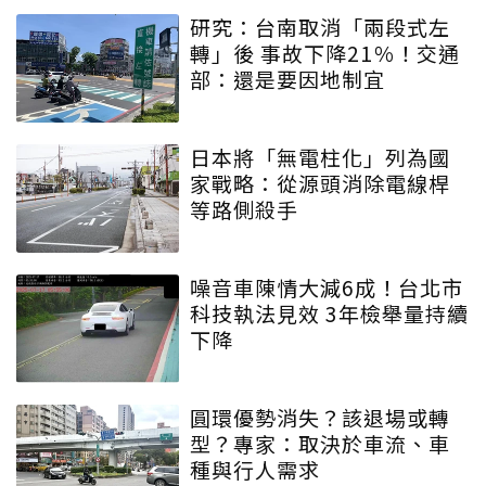
研究：台南取消「兩段式左
轉」後 事故下降21％！交通
部：還是要因地制宜
日本將「無電柱化」列為國
家戰略：從源頭消除電線桿
等路側殺手
噪音車陳情大減6成！台北市
科技執法見效 3年檢舉量持續
下降
圓環優勢消失？該退場或轉
型？專家：取決於車流、車
種與行人需求