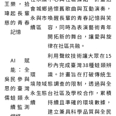
王
樂，拾
會
城鄉
過懷舊歌曲與互動演奏，
瑋
起長輩
永
與市
喚醒長輩的青春記憶與笑
慈
的青春
續
區
容，同時為表演藝術青年
記憶
開拓新的舞台，讓愛與旋
律在社區共融。
利用聲紋技術讓大眾在15
AI賦
秒內完成臺灣38種蛙類辨
能：全
環
識。計畫旨在打破傳統生
吳
民參與
境
陸域
態調查的限制，透過與全
思
的臺灣
永
生態
台社區及學校合作，累積
儒
蛙類永
續
持續且準確的環境數據，
續監測
建立兼具科學品質與全民