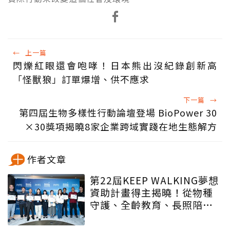
←
上一篇
閃爍紅眼還會咆哮！日本熊出沒紀錄創新高
「怪獸狼」訂單爆增、供不應求
下一篇
→
第四屆生物多樣性行動論壇登場 BioPower 30
×30獎項揭曉8家企業跨域實踐在地生態解方
作者文章
第22屆KEEP WALKING夢想
資助計畫得主揭曉！從物種
守護、全齡教育、長照陪伴
到AI智慧轉型 全台最大圓夢
平台攜手跨界夢想家接軌全