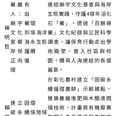
鱟繼有
連結廟宇文化普查與海岸
人：由
生態實踐，守護4億年活化
廟宇鱟
環
石「鱟」。透過「百廟尋
楊
文化到
境
海洋
鱟」文化紀錄與公民科學
明
家鄉海
永
生態
調查，讓保育行動走出學
哲
岸保護
續
術殿堂，進入社區與校
正向循
園，續寫人海連結的長遠
環
篇章。
在彰化農村建立「固碳永
續循環農耕」示範據點，
推廣養雞堆肥與木醋液燜
建立固
環
賴
燒技術。計畫將有機廢棄
碳永續
境
陸域