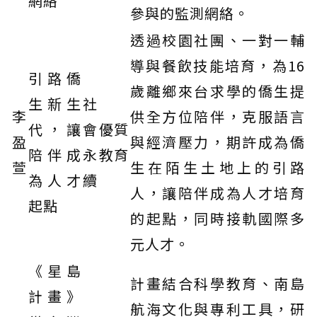
網絡
參與的監測網絡。
透過校園社團、一對一輔
導與餐飲技能培育，為16
引路僑
歲離鄉來台求學的僑生提
生新生
社
李
供全方位陪伴，克服語言
代，讓
會
優質
盈
與經濟壓力，期許成為僑
陪伴成
永
教育
萱
生在陌生土地上的引路
為人才
續
人，讓陪伴成為人才培育
起點
的起點，同時接軌國際多
元人才。
《星島
計畫結合科學教育、南島
計畫》
航海文化與專利工具，研