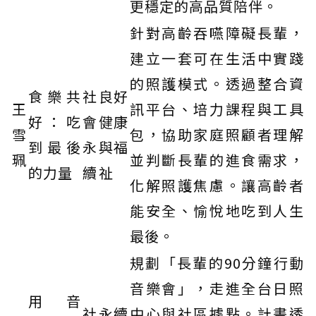
更穩定的高品質陪伴。
針對高齡吞嚥障礙長輩，
建立一套可在生活中實踐
的照護模式。透過整合資
食樂共
社
良好
王
訊平台、培力課程與工具
好：吃
會
健康
雪
包，協助家庭照顧者理解
到最後
永
與福
珮
並判斷長輩的進食需求，
的力量
續
祉
化解照護焦慮。讓高齡者
能安全、愉悅地吃到人生
最後。
規劃「長輩的90分鐘行動
音樂會」，走進全台日照
用音
社
永續
中心與社區據點。計畫透