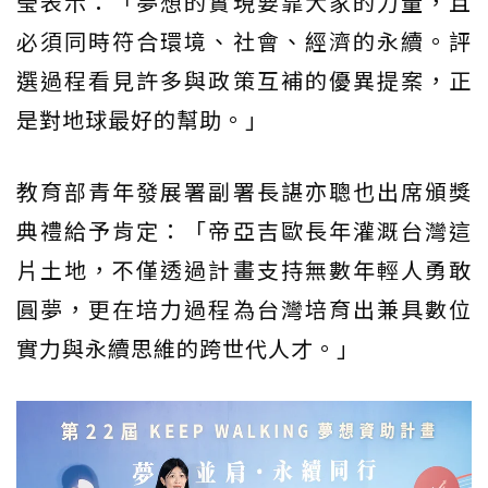
瑩表示：「夢想的實現要靠大家的力量，且
必須同時符合環境、社會、經濟的永續。評
選過程看見許多與政策互補的優異提案，正
是對地球最好的幫助。」
教育部青年發展署副署長諶亦聰也出席頒獎
典禮給予肯定：「帝亞吉歐長年灌溉台灣這
片土地，不僅透過計畫支持無數年輕人勇敢
圓夢，更在培力過程為台灣培育出兼具數位
實力與永續思維的跨世代人才。」