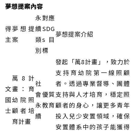
夢想提案內容
永
對應
得
夢想提
續
SDG
夢想提案介紹
主
案
類
s 目
別
標
發起「萬8計畫」，致力於
支持育幼院第一線照顧
萬8計
社
者。透過專業督導、團體
文
畫：育
會
優質
支持與人才培育，穩定照
國
幼院照
永
教育
顧者的身心，讓更多青年
士
顧者培
續
投入兒少安置領域，確保
育計畫
安置體系中的孩子能獲得