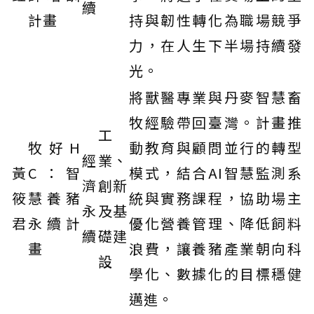
續
計畫
持與韌性轉化為職場競爭
力，在人生下半場持續發
光。
將獸醫專業與丹麥智慧畜
牧經驗帶回臺灣。計畫推
工
牧好H
動教育與顧問並行的轉型
經
業、
黃
C：智
模式，結合AI智慧監測系
濟
創新
筱
慧養豬
統與實務課程，協助場主
永
及基
君
永續計
優化營養管理、降低飼料
續
礎建
畫
浪費，讓養豬產業朝向科
設
學化、數據化的目標穩健
邁進。