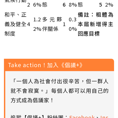
2
6%
態
6
8%
態
5
2%
和平、正
備註：粗體為
1.2
多元夥
0.3
義及健全
4
1
本屆新增得主
2%
伴關係
0%
制度
回應目標
Take action！加入《倡議+》
「一個人為社會付出很辛苦，但一群人
就不會寂寞。」每個人都可以用自己的
方式成為倡議家！
追蹤【倡議+】粉絲團：
Facebook
、
Ins