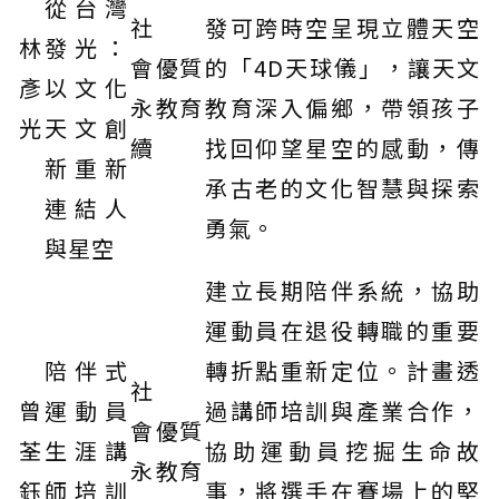
從台灣
社
發可跨時空呈現立體天空
林
發光：
會
優質
的「4D天球儀」，讓天文
彥
以文化
永
教育
教育深入偏鄉，帶領孩子
光
天文創
續
找回仰望星空的感動，傳
新重新
承古老的文化智慧與探索
連結人
勇氣。
與星空
建立長期陪伴系統，協助
運動員在退役轉職的重要
陪伴式
轉折點重新定位。計畫透
社
曾
運動員
過講師培訓與產業合作，
會
優質
荃
生涯講
協助運動員挖掘生命故
永
教育
鈺
師培訓
事，將選手在賽場上的堅