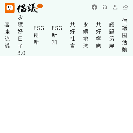
永
倡
客
續
共
永
共
議
ESG
ESG
議
座
好
好
續
好
題
創
新
圈
總
日
社
地
響
策
新
知
活
編
子
會
球
應
展
動
3.0