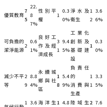
22.
7
性別平
0.3
淨水及
1
3.6
優質教育
8
1
5
權
0%
衛生
2
6%
7%
工業化
良好工
可負擔的
0.6
3
9.4
創新及
0.3
2
作及經
1
潔淨能源
1%
1
5%
基礎建
0%
濟成長
設
負責任
永續城
減少不平
2
8.8
1
5.4
的
1
3.3
鄉與社
等
9
4%
8
9%
消費與
1
5%
區
生產
1
3.6
海洋生
1
4.8
陸域生
2
7.6
氣候行動