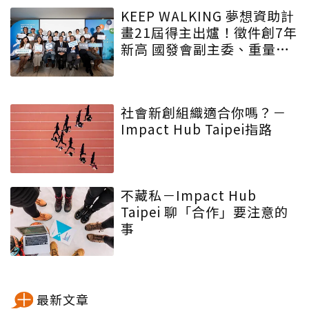
球ESG浪潮
KEEP WALKING 夢想資助計
畫21屆得主出爐！徵件創7年
新高 國發會副主委、重量級
評審齊聲肯定帝亞吉歐以夢
想匯聚影響力
社會新創組織適合你嗎？－
Impact Hub Taipei指路
不藏私－Impact Hub
Taipei 聊「合作」要注意的
事
最新文章