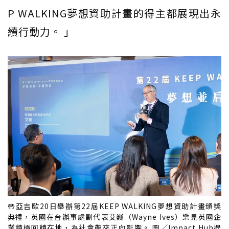
P WALKING夢想資助計畫的得主都展現出永
續行動力。 」
帝亞吉歐20日舉辦第22屆KEEP WALKING夢想資助計畫頒獎
典禮，英國在台辦事處副代表艾巍（Wayne Ives）樂見英國企
業積極回饋在地，為社會帶來正向影響。 圖／Impact Hub提