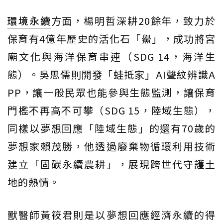
環境永續
方面，楊明哲深耕20餘年，致力於
保育有4億年歷史的活化石「鱟」，成功將宮
廟文化與海洋保育串連（SDG 14，海洋生
態）。吳思儒則開發「蛙抵家」AI聲紋辨識A
PP，讓一般民眾也能參與生態監測，讓保育
門檻不再高不可攀（SDG 15，陸域生態），
同樣以夢想回應「陸域生態」的還有70歲的
夢想家賴茂勝，他透過廢棄物循環利用技術
建立「固碳永續農耕」，展現跨世代守護土
地的熱情。
獸醫師黃筱君則是以夢想回應經濟永續的得