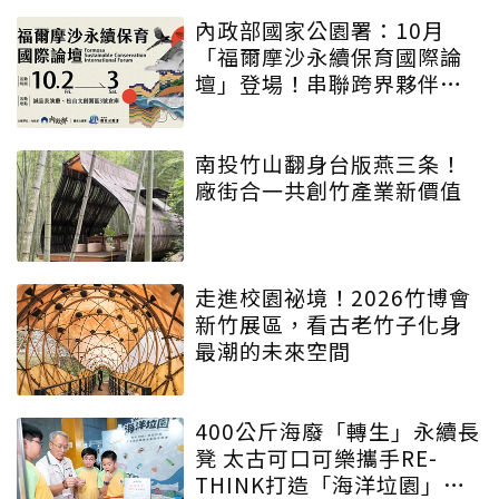
內政部國家公園署：10月
「福爾摩沙永續保育國際論
壇」登場！串聯跨界夥伴與
低碳遊程，向世界展現臺灣
綠色實力
南投竹山翻身台版燕三条！
廠街合一共創竹產業新價值
走進校園祕境！2026竹博會
新竹展區，看古老竹子化身
最潮的未來空間
400公斤海廢「轉生」永續長
凳 太古可口可樂攜手RE-
THINK打造「海洋垃園」特