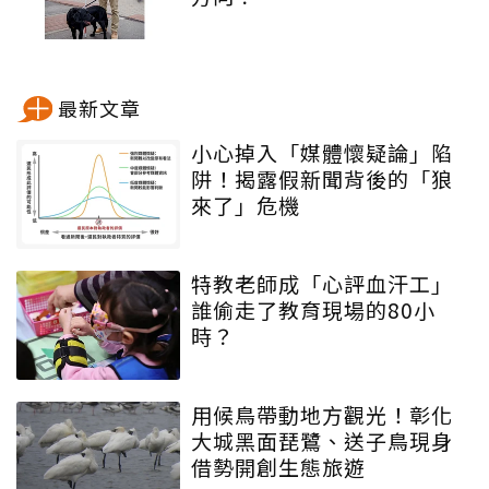
最新文章
小心掉入「媒體懷疑論」陷
阱！揭露假新聞背後的「狼
來了」危機
特教老師成「心評血汗工」
誰偷走了教育現場的80小
時？
用候鳥帶動地方觀光！彰化
大城黑面琵鷺、送子鳥現身
借勢開創生態旅遊