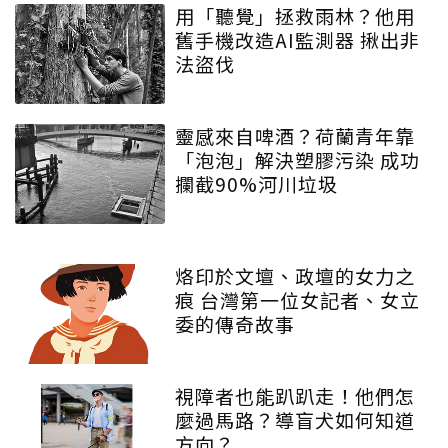
用「聽覺」拯救雨林？他用
舊手機改造AI監測器 揪出非
法盜伐
靈感來自啤酒？荷蘭青年靠
「泡泡」解決塑膠污染 成功
攔截90%河川垃圾
烙印於文壇、政壇的女力之
痕 台灣第一位女記者、女立
委的傳奇故事
視障者也能趴趴走！他們怎
麼過馬路？導盲犬如何知道
方向？