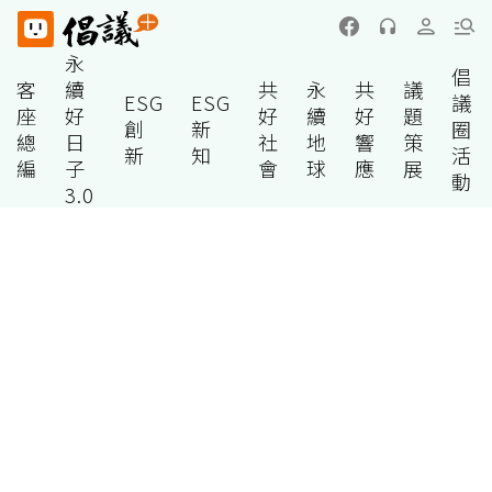
永
倡
客
續
共
永
共
議
ESG
ESG
議
座
好
好
續
好
題
創
新
圈
總
日
社
地
響
策
新
知
活
編
子
會
球
應
展
動
3.0