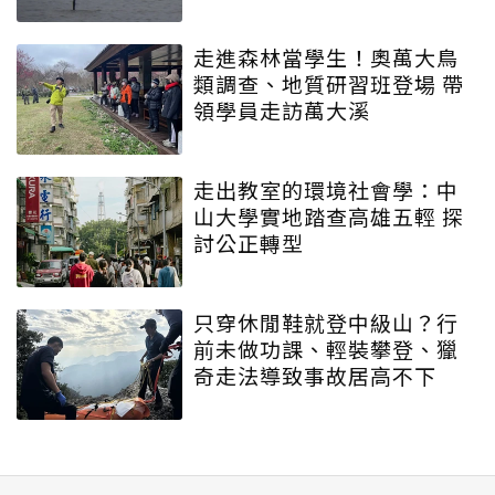
走進森林當學生！奧萬大鳥
類調查、地質研習班登場 帶
領學員走訪萬大溪
走出教室的環境社會學：中
山大學實地踏查高雄五輕 探
討公正轉型
只穿休閒鞋就登中級山？行
前未做功課、輕裝攀登、獵
奇走法導致事故居高不下