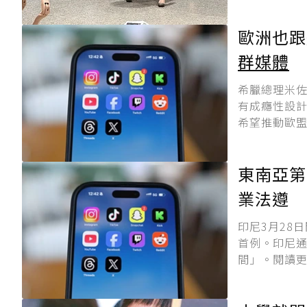
歐洲也跟
群媒體
希臘總理米佐
有成癮性設計
希望推動歐盟
東南亞第
業法遵
印尼3月28
首例。印尼
間」。閱讀