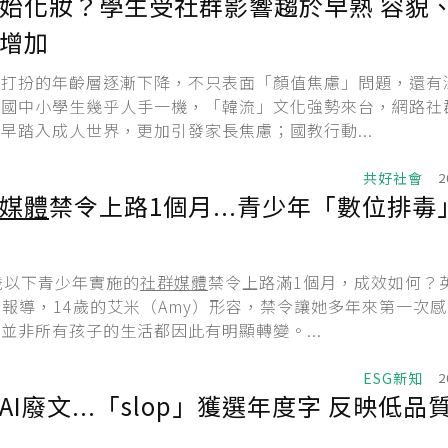
始化妝？學生受社群影響趨於早熟 容貌
增加
妝打扮的年齡層逐漸下降，不只表面「顏值焦慮」問題，還有
。國中小學生幾乎人手一機，「韓流」文化強勢來台，網路社
早踏入成人世界，更加引發家長焦慮；國教行動...
共好社會
2
媒體
禁令上路1個月...青少年「數位排毒
歲以下青少年實施的
社群媒體
禁令上路滿1個月，成效如何？
）報導，14歲的艾米（Amy）形容，禁令讓她多年來第一次
並非所有孩子的生活都因此有明顯轉變。...
ESG新知
2
I廢文...「slop」獲選年度字 反映低品