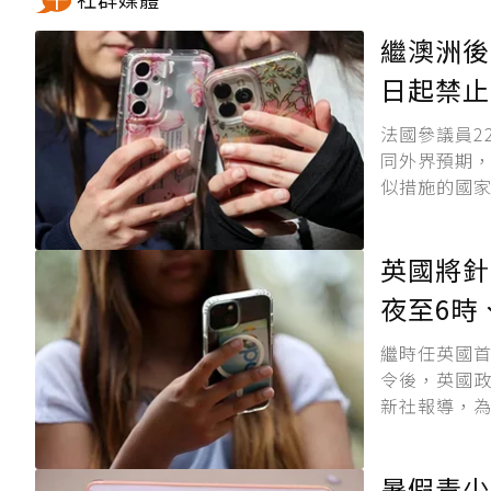
繼澳洲後
日起禁止
法國參議員2
同外界預期，
似措施的國家
英國將針
夜至6時
繼時任英國首相
令後，英國政
新社報導，為
暑假青少