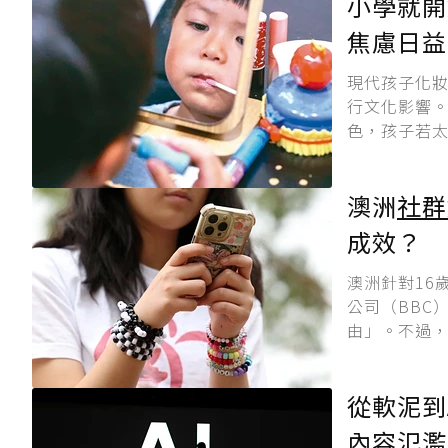
小學就開
焦慮日益
現代孩子化
行文化影響
色，孩子若太
澳洲
社群
成效？
澳洲針對16
公司（BBC
由」。不過，
從軟泥到A
內容氾濫