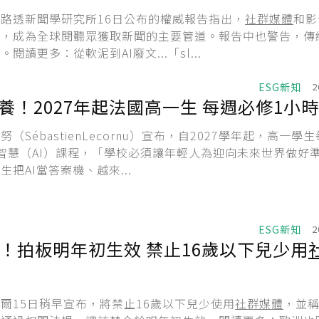
路透新聞學研究所16日公布的權威報告指出，
社群媒體
和影
體，成為全球閱聽眾獲取新聞的主要管道。報告中也警告，傳
閱讀更多：從軟泥到AI廢文...「sl...
ESG新知
2
素養！2027年起法國高一生 每週必修1小時
（SébastienLecornu）宣布，自2027學年起，高一學
智慧（AI）課程，「學校必須讓年輕人為迎向未來世界做好
把AI當答案機、越來...
ESG新知
2
！拍板明年初生效 禁止16歲以下兒少用
爾15日稍早宣布，將禁止16歲以下兒少使用
社群媒體
，並