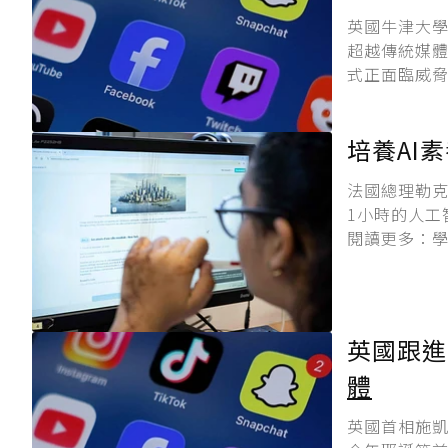
英國牛津大學
超越傳統媒
式正面臨威脅。
培養AI
法國總理勒克努
1小時的人工
閱讀更多：學生
英國跟進
體
英國首相施凱