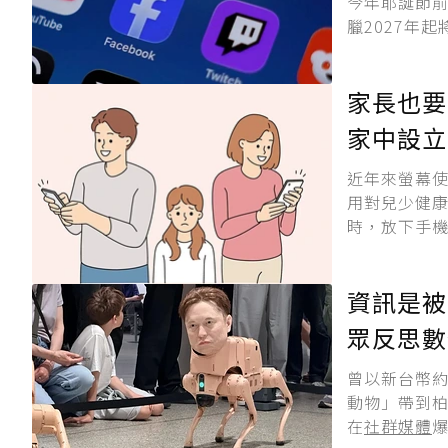
今年耶誕節
臘2027年
家長也要
家中設立
近年來螢幕
用對兒少健康
時，放下手機
資訊是被
眾反思數
曾以新台幣約
動物」帶到
在
社群媒體
爆