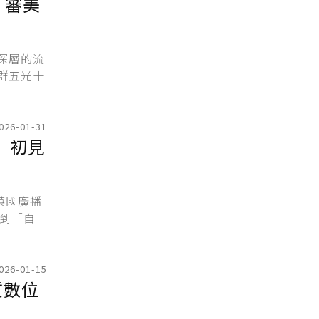
、審美
深層的流
群五光十
026-01-31
」初見
英國廣播
感到「自
026-01-15
質數位