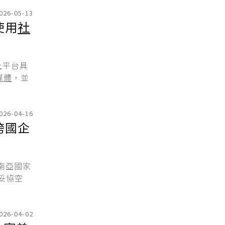
026-05-13
使用
社
上平台具
媒體
，並
026-04-16
跨國企
南亞國家
妥協空
026-04-02