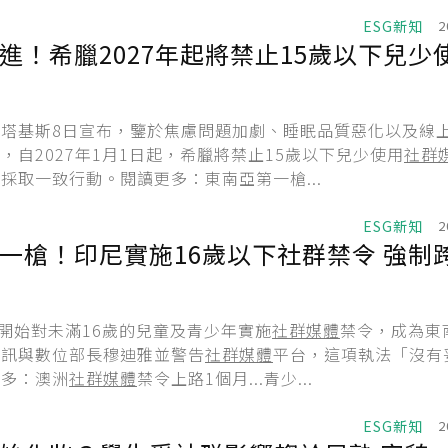
ESG新知
2
進！希臘2027年起將禁止15歲以下兒少
塔基斯8日宣布，鑒於焦慮問題加劇、睡眠品質惡化以及線
，自2027年1月1日起，希臘將禁止15歲以下兒少使用
社群
採取一致行動。閱讀更多：東南亞第一槍...
ESG新知
2
一槍！印尼實施16歲以下社群禁令 強制
日開始對未滿16歲的兒童及青少年實施
社群媒體
禁令，成為東
通訊與數位部長穆迪雅並警告
社群媒體
平台，這項執法「沒有
更多：澳洲
社群媒體
禁令上路1個月...青少...
ESG新知
2