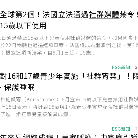
全球第2個！法國立法通過
社群媒體
禁令 
15歲以下使用
2日通過禁止15歲以下兒童使用
社群媒體
的禁令，如果國會
於22日稍晚也通過這項草案，法國將成為繼澳洲之後，第2
；根據這項新法案，自9月1日起，15歲...
ESG新知
2
對16和17歲青少年實施「社群宵禁」！
、保護睡眠
施凱爾（KeirStarmer）6月宣布16歲以下兒童禁用
社群
府15日表示，將針對16歲與17歲青少年實施深夜
社群媒體
了進一步打擊兒童接觸具成癮...
ESG新知
2
年容易網路成癮！專家呼籲：由家庭引