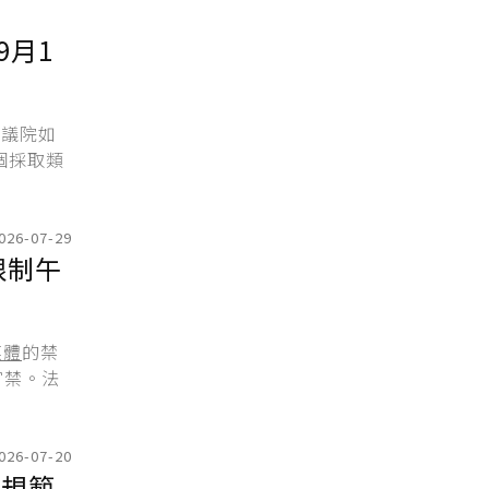
9月1
下議院如
個採取類
026-07-29
限制午
媒體
的禁
宵禁。法
026-07-20
導規範