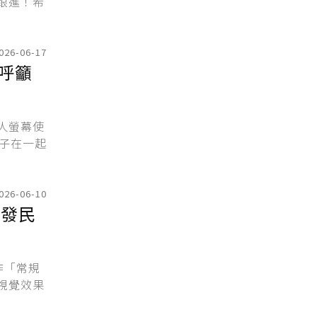
跟進！希
026-06-17
呼籲
人螢幕使
子在一起
026-06-10
引發民
作「常規
視覺效果