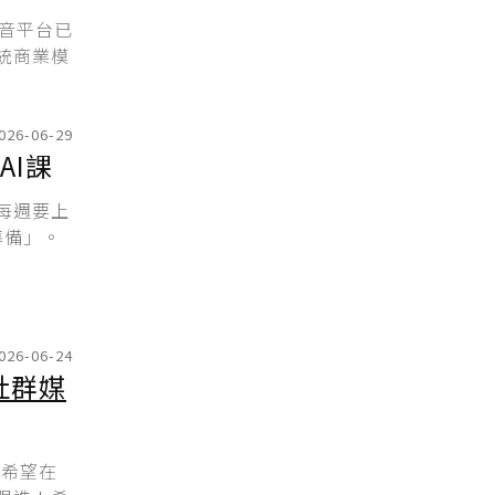
音平台已
統商業模
026-06-29
AI課
生每週要上
準備」。
026-06-24
社群媒
稱希望在