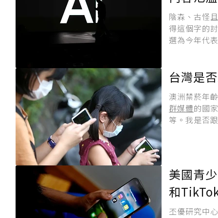
陰森、古怪且
得這個字的討論
選為今年代表字
台灣是否
澳洲禁菸年齡
群媒體
的國家，
等。我是否跟
美國青少年
和TikTo
丕優研究中心（