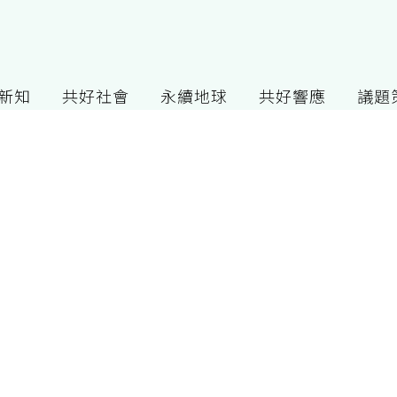
G新知
共好社會
永續地球
共好響應
議題