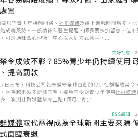
處置
8歲以下青少年接觸網路、
社群媒體
及線上遊戲時間增多，北
網路成癮風險。一般精神科醫生提醒，師長要多加留意，但不
，可透過社區心理衛生中心以家庭方式著手，...
共好社會
2
禁令成效不彰？85%青少年仍持續使用 
、提高罰款
27日宣布，科技公司若未遵守全球首創的兒少
社群媒體
禁令
倍，因為越來越多證據表明，這項禁令對青少年使用
社群媒體
更多：澳洲
社群媒體
禁令上路1個月...青少...
ESG新知
2
群媒體
取代電視成為全球新聞主要來源 
式面臨衰退