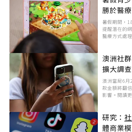
勝於醫療
暑假期間，1
提醒潛在的
醫療方式處理
澳洲社群
擴大調查
澳洲當局6月
款金額將翻
影響。閱讀
研究：
社
體商業模