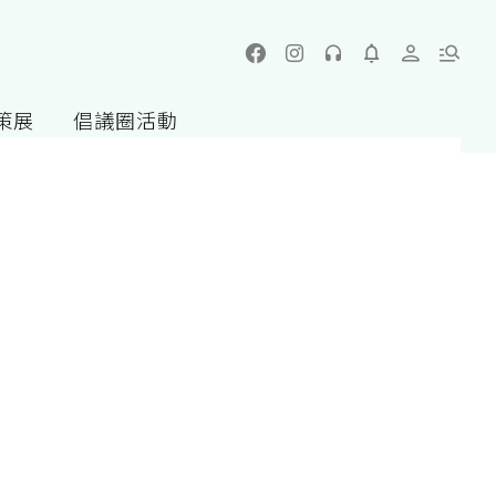
策展
倡議圈活動