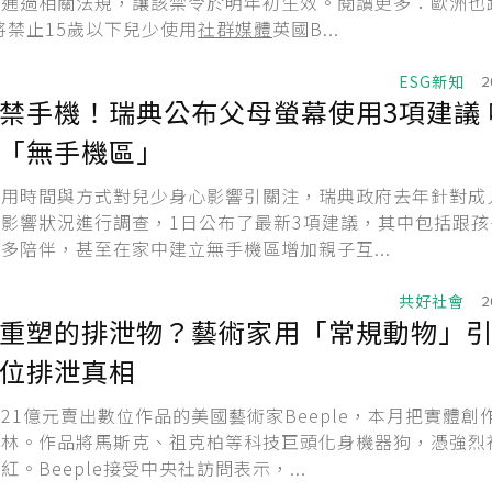
前通過相關法規，讓該禁令於明年初生效。閱讀更多：歐洲也
起將禁止15歲以下兒少使用
社群媒體
英國B...
ESG新知
2
禁手機！瑞典公布父母螢幕使用3項建議 
「無手機區」
使用時間與方式對兒少身心影響引關注，瑞典政府去年針對成
影響狀況進行調查，1日公布了最新3項建議，其中包括跟孩
多陪伴，甚至在家中建立無手機區增加親子互...
共好社會
2
重塑的排泄物？藝術家用「常規動物」
位排泄真相
21億元賣出數位作品的美國藝術家Beeple，本月把實體創
柏林。作品將馬斯克、祖克柏等科技巨頭化身機器狗，憑強烈
紅。Beeple接受中央社訪問表示，...