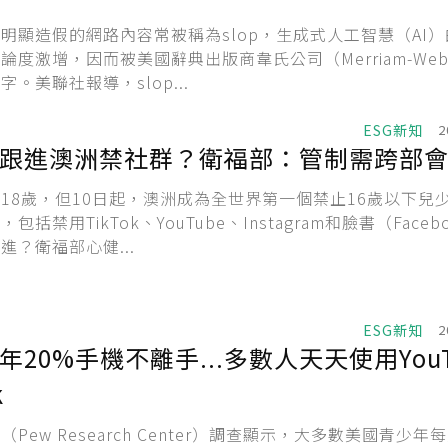
明顯造假的網路內容常被稱為slop，生成式人工智慧（AI
度激增，因而被美國辭典出版商韋氏公司（Merriam-Webs
。美聯社報導，slop...
ESG新知
2
跟進澳洲禁社群？衛福部：管制需跨部
18歲，但10日起，澳洲成為全世界第一個禁止16歲以下兒
包括禁用TikTok、YouTube、Instagram和臉書（Faceb
進？衛福部心健...
ESG新知
2
20%手機不離手...多數人天天使用YouT
k
Pew Research Center）調查顯示，大多數美國青少年