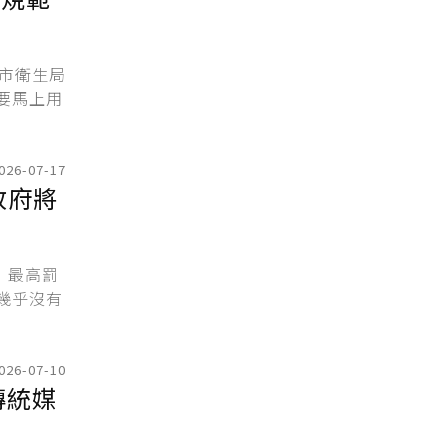
市衛生局
要馬上用
026-07-17
政府將
，最高罰
幾乎沒有
026-07-10
傳統媒