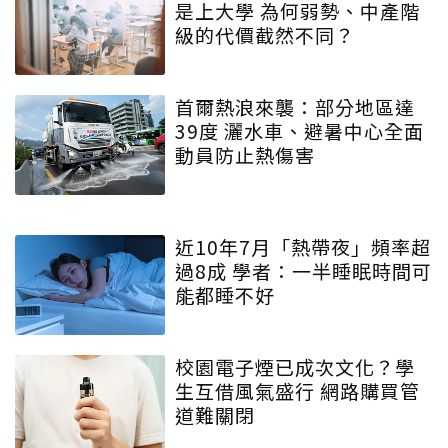
是上大學 為何弱勢、中產階
級的代價截然不同？
首爾熱浪來襲：部分地區達
39度 灑水車、避暑中心全面
動員防止熱傷害
近10年7月「熱帶夜」頻率超
過8成 學者：一半睡眠時間可
能都睡不好
校園電子煙已成次文化？學
生互借風氣盛行 網路購買管
道難關閉