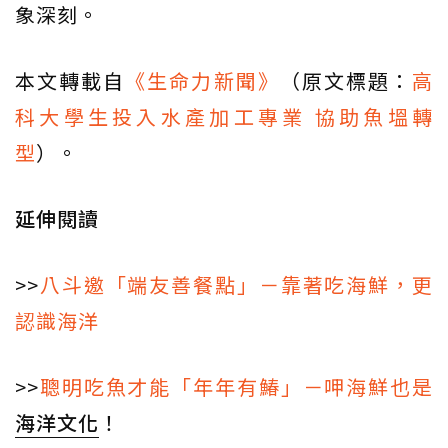
象深刻。
本文轉載自
《生命力新聞》
（原文標題：
高
科大學生投入水產加工專業 協助魚塭轉
型
）。
延伸閱讀
>>
八斗邀「端友善餐點」－靠著吃海鮮，更
認識海洋
>>
聰明吃魚才能「年年有鰆」－呷海鮮也是
海洋文化
！