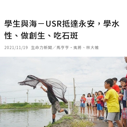
學生與海－USR抵達永安，學水
性、做創生、吃石斑
2021/11/19
生命力新聞／馬亨亨・夷將、林大帷