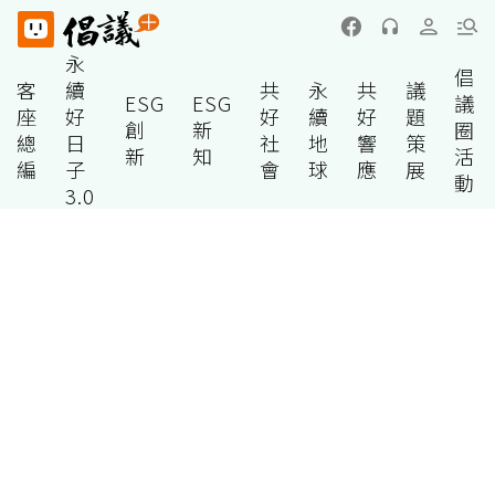
永
倡
客
續
共
永
共
議
ESG
ESG
議
座
好
好
續
好
題
創
新
圈
總
日
社
地
響
策
新
知
活
編
子
會
球
應
展
動
3.0