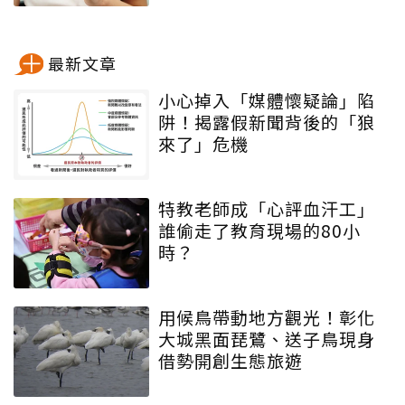
最新文章
小心掉入「媒體懷疑論」陷
阱！揭露假新聞背後的「狼
來了」危機
特教老師成「心評血汗工」
誰偷走了教育現場的80小
時？
用候鳥帶動地方觀光！彰化
大城黑面琵鷺、送子鳥現身
借勢開創生態旅遊