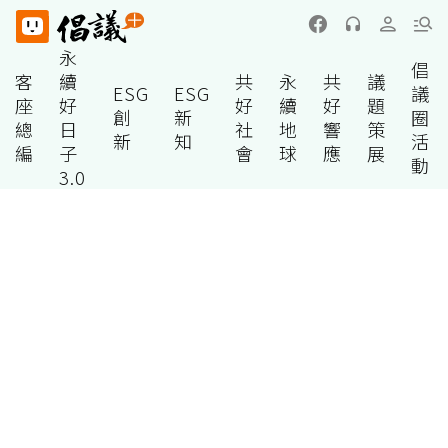
永
倡
客
續
共
永
共
議
ESG
ESG
議
座
好
好
續
好
題
創
新
圈
總
日
社
地
響
策
新
知
活
編
子
會
球
應
展
動
3.0