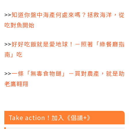
>>
知道你盤中海產何處來嗎？拯救海洋，從
吃對魚開始
>>
好好吃飯就是愛地球！－照著「綠餐廳指
南」吃
>>
一條「無毒食物鏈」－買對農產，就是助
老鷹翱翔
Take action！加入《倡議+》