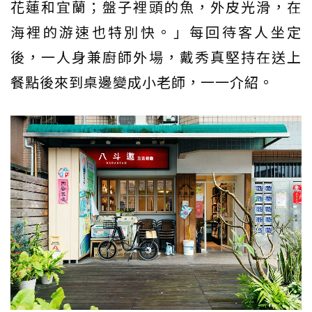
花蓮和宜蘭；盤子裡頭的魚，外皮光滑，在
海裡的游速也特別快。」每回待客人坐定
後，一人身兼廚師外場，戴秀真堅持在送上
餐點後來到桌邊變成小老師，一一介紹。