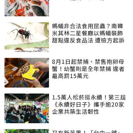
螞蟻非合法食用昆蟲？南韓
米其林二星餐廳以螞蟻裝飾
甜點違反食品法 遭檢方起訴
8月1日起禁捕、禁售抱卵母
蟹！幼蟹則是全年禁捕 違者
最高罰15萬元
1.5萬人松菸挺永續！第三屆
《永續好日子》攜手逾20家
企業共築生活韌性
又有新芒果！「台中一號」