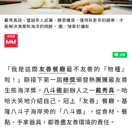
戴秀真說，當越多人認識、願意購買，懂得有更多的選擇，才
能解決漁業和海洋的問題。 圖／陳軍杉攝影
「我是這間
友善餐廳
最不友善的『物種』
啦！」剛接下第一屆
綠獎
頒發熱騰騰最友善
生態海洋獎，
八斗邀
創辦人之一
戴秀真
，哈
哈大笑地介紹自己。冠上「友善」餐廳，基
隆八斗子海岸旁的「八斗邀」，從食材、餐
點、手拿器具，都善盡友善環境的責任。