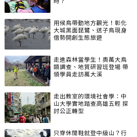
時？
用候鳥帶動地方觀光！彰化
大城黑面琵鷺、送子鳥現身
借勢開創生態旅遊
走進森林當學生！奧萬大鳥
類調查、地質研習班登場 帶
領學員走訪萬大溪
走出教室的環境社會學：中
山大學實地踏查高雄五輕 探
討公正轉型
只穿休閒鞋就登中級山？行