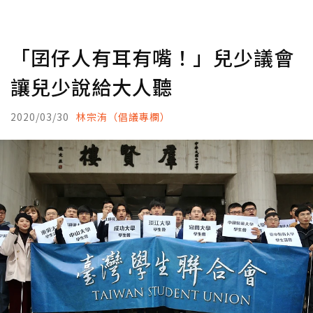
「囝仔人有耳有嘴！」兒少議會
讓兒少說給大人聽
2020/03/30
林宗洧（倡議專欄）