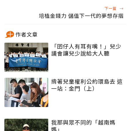
下一篇
→
培植金錢力 儲值下一代的夢想存摺
作者文章
「囝仔人有耳有嘴！」兒少
議會讓兒少說給大人聽
揹著兒童權利公約環島去 這
一站：金門（上）
我那與眾不同的「越南媽
媽」