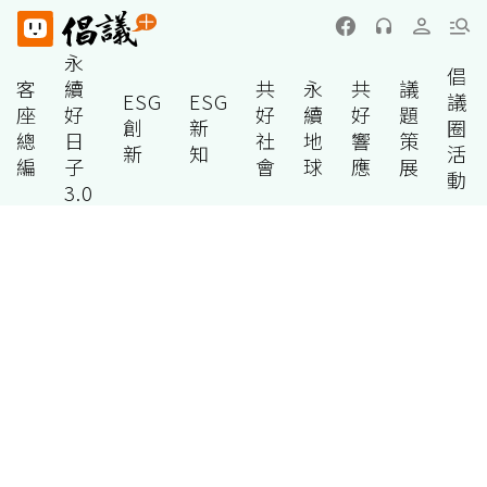
永
倡
客
續
共
永
共
議
ESG
ESG
議
座
好
好
續
好
題
創
新
圈
總
日
社
地
響
策
新
知
活
編
子
會
球
應
展
動
3.0