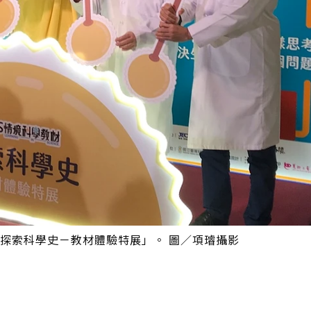
舉辦「探索科學史－教材體驗特展」。 圖／項璿攝影