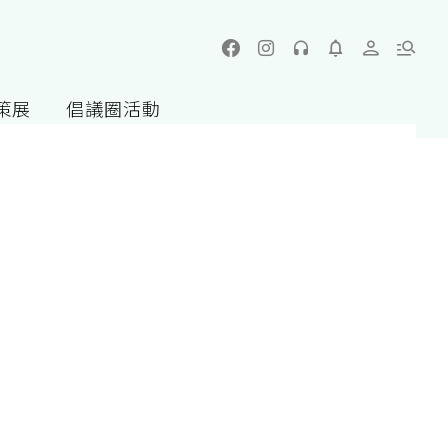
策展
倡議圈活動