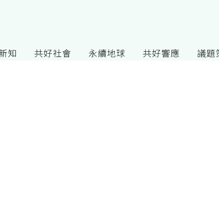
G新知
共好社會
永續地球
共好響應
議題