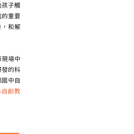
助孩子觸
戰的重要
養，和解
育現場中
研發的科
綱國中自
IS自創教