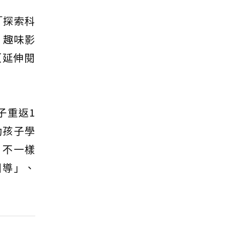
「探索科
」趣味影
（延伸閱
子重返1
助孩子學
：不一樣
引導」、