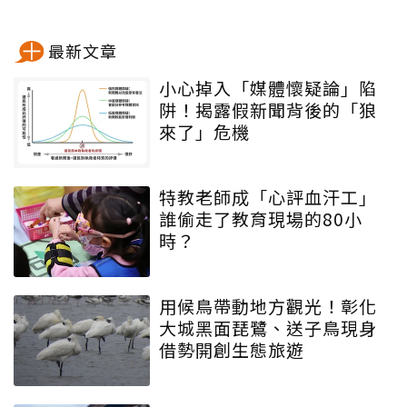
最新文章
小心掉入「媒體懷疑論」陷
阱！揭露假新聞背後的「狼
來了」危機
特教老師成「心評血汗工」
誰偷走了教育現場的80小
時？
用候鳥帶動地方觀光！彰化
大城黑面琵鷺、送子鳥現身
借勢開創生態旅遊