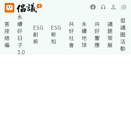
永
倡
客
續
共
永
共
議
ESG
ESG
議
座
好
好
續
好
題
創
新
圈
總
日
社
地
響
策
新
知
活
編
子
會
球
應
展
動
3.0