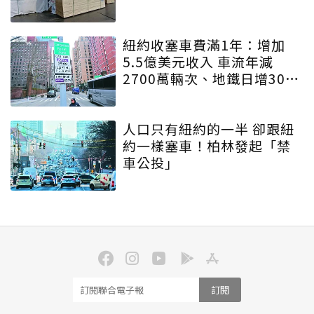
紐約收塞車費滿1年：增加
5.5億美元收入 車流年減
2700萬輛次、地鐵日增30萬
人
人口只有紐約的一半 卻跟紐
約一樣塞車！柏林發起「禁
車公投」
訂閱