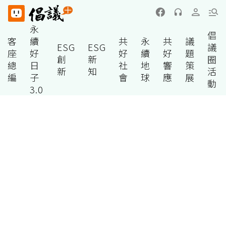
永
倡
客
續
共
永
共
議
ESG
ESG
議
座
好
好
續
好
題
創
新
圈
總
日
社
地
響
策
新
知
活
編
子
會
球
應
展
動
3.0