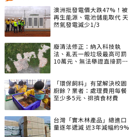
澳洲批發電價大跌47%！被
再生能源、電池儲能取代 天
然氣發電減少1/3
廢清法修正：納入科技執
法、亂丟一般垃圾最高可罰
10萬元、無法舉證直接罰車
主
「環保飼料」有望解決校園
廚餘？業者：處理費用每餐
至少多5元、排擠食材費
台灣「實木林產品」總進口
量逐年遞減 近3年減幅約9%