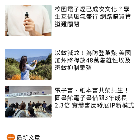
校園電子煙已成次文化？學
生互借風氣盛行 網路購買管
道難關閉
以蚊滅蚊！為防登革熱 美國
加州將釋放48萬隻雄性埃及
斑蚊抑制繁殖
電子書、紙本書共榮共生！
圖書館電子書借閱3年成長
2.3倍 實體書反發展IP新模式
最新文章