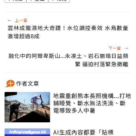
←
上一篇
雲林成龍濕地大奇蹟！水位調控奏效 水鳥數量
激增超過8成
下一篇
→
融化中的阿爾卑斯山...永凍土、岩石崩塌日益頻
繁 逼迫村落緊急撤離
作者文章
地震重創熊本長照機構...打地
鋪睡覺、斷水無法洗澡、斷
電導致多人中暑
AI生成內容都要「貼標