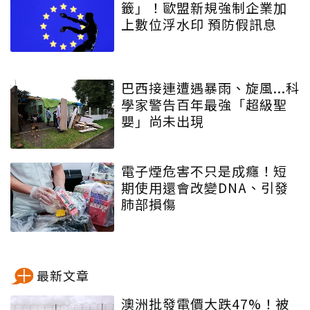
籤」！歐盟新規強制企業加
上數位浮水印 預防假訊息
巴西接連遭遇暴雨、旋風...科
學家警告百年最強「超級聖
嬰」尚未出現
電子煙危害不只是成癮！短
期使用還會改變DNA、引發
肺部損傷
最新文章
澳洲批發電價大跌47%！被