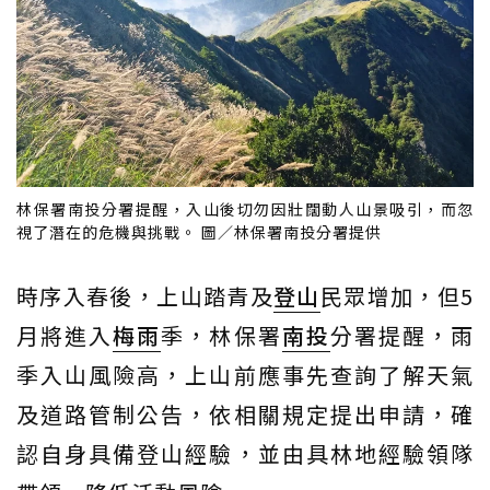
林保署南投分署提醒，入山後切勿因壯闊動人山景吸引，而忽
視了潛在的危機與挑戰。 圖／林保署南投分署提供
時序入春後，上山踏青及
登山
民眾增加，但5
月將進入
梅雨
季，林保署
南投
分署提醒，雨
季入山風險高，上山前應事先查詢了解天氣
及道路管制公告，依相關規定提出申請，確
認自身具備登山經驗，並由具林地經驗領隊