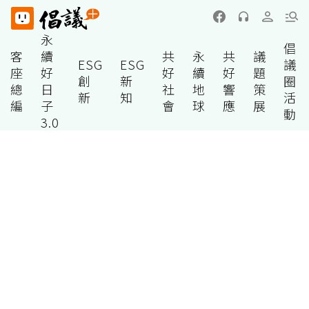
永
倡
客
續
共
永
共
議
ESG
ESG
議
座
好
好
續
好
題
創
新
圈
總
日
社
地
響
策
新
知
活
編
子
會
球
應
展
動
3.0