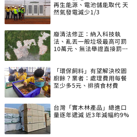
再生能源、電池儲能取代 天
然氣發電減少1/3
廢清法修正：納入科技執
法、亂丟一般垃圾最高可罰
10萬元、無法舉證直接罰車
主
「環保飼料」有望解決校園
廚餘？業者：處理費用每餐
至少多5元、排擠食材費
台灣「實木林產品」總進口
量逐年遞減 近3年減幅約9%