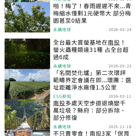
啪！梅了！春雨遲遲不來...青
梅縮水僅剩1元硬幣大 部分梅
園甚至0結果
永續地球
2026-03-24
全台最大賞螢基地在
南投
！
螢火蟲種類達31種 占全台超
過6成
永續地球
2026-03-22
「名間焚化爐」第二次環評
範疇界定會議在即...環團：選
址距離淨水廠僅1.5公里
ESG新知
2026-03-11
南投
多處天空步道退燒變千
萬垃圾？縣府：部分拆除、
部分修復
永續地球
2025-11-18
不只賣零食！
南投
3家「保育