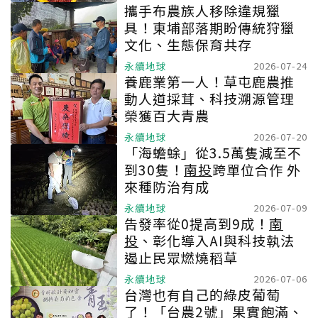
攜手布農族人移除違規獵
具！東埔部落期盼傳統狩獵
文化、生態保育共存
永續地球
2026-07-24
養鹿業第一人！草屯鹿農推
動人道採茸、科技溯源管理
榮獲百大青農
永續地球
2026-07-20
「海蟾蜍」從3.5萬隻減至不
到30隻！
南投
跨單位合作 外
來種防治有成
永續地球
2026-07-09
告發率從0提高到9成！
南
投
、彰化導入AI與科技執法
遏止民眾燃燒稻草
永續地球
2026-07-06
台灣也有自己的綠皮葡萄
了！「台農2號」果實飽滿、