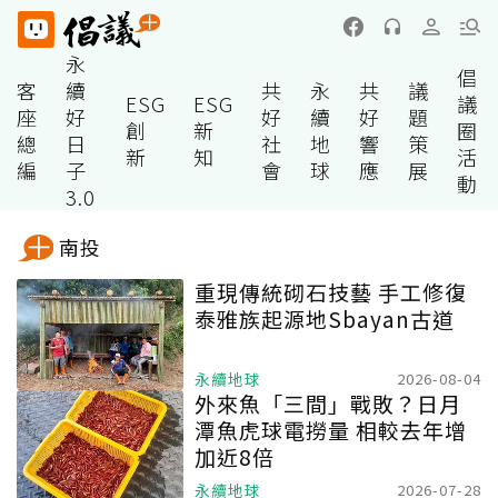
永
倡
客
續
共
永
共
議
ESG
ESG
議
座
好
好
續
好
題
創
新
圈
總
日
社
地
響
策
新
知
活
編
子
會
球
應
展
動
3.0
南投
重現傳統砌石技藝 手工修復
泰雅族起源地Sbayan古道
永續地球
2026-08-04
外來魚「三間」戰敗？日月
潭魚虎球電撈量 相較去年增
加近8倍
永續地球
2026-07-28