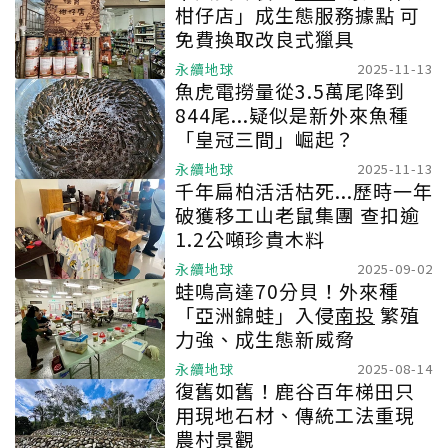
柑仔店」成生態服務據點 可
免費換取改良式獵具
永續地球
2025-11-13
魚虎電撈量從3.5萬尾降到
844尾...疑似是新外來魚種
「皇冠三間」崛起？
永續地球
2025-11-13
千年扁柏活活枯死...歷時一年
破獲移工山老鼠集團 查扣逾
1.2公噸珍貴木料
永續地球
2025-09-02
蛙鳴高達70分貝！外來種
「亞洲錦蛙」入侵
南投
繁殖
力強、成生態新威脅
永續地球
2025-08-14
復舊如舊！鹿谷百年梯田只
用現地石材、傳統工法重現
農村景觀