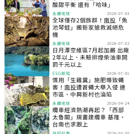
酸甜平衡 還有「哈味」
永續地球
2026-07-03
全球僅存2個族群！
南投
「魚
池琴蛙」搬新家搶救滅絕危
機
永續地球
2026-07-02
日月潭空維區7月起加嚴 出廠
2年以上、未驗排煙柴油車開
罰千元以上
ESG新知
2026-07-01
慣用「生雞糞」施肥導致蠅
害！
南投
遭蒼蠅大舉入侵 連
市區、中興新村也淪陷
永續地球
2026-04-24
纜車經濟熱潮再起？「西部
太魯閣」規畫建纜車 基隆、
台南也求跟上
共好社會
2026-03-30