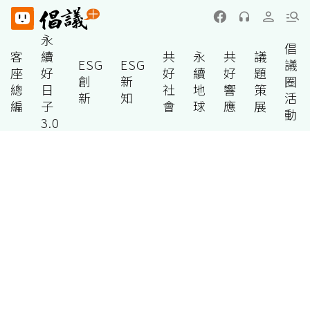
永
倡
客
續
共
永
共
議
ESG
ESG
議
座
好
好
續
好
題
創
新
圈
總
日
社
地
響
策
新
知
活
編
子
會
球
應
展
動
3.0