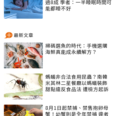
過8成 學者：一半睡眠時間可
能都睡不好
最新文章
掃碼選魚的時代：手機選購
海鮮真能成永續解方？
螞蟻非合法食用昆蟲？南韓
米其林二星餐廳以螞蟻裝飾
甜點違反食品法 遭檢方起訴
8月1日起禁捕、禁售抱卵母
蟹！幼蟹則是全年禁捕 違者