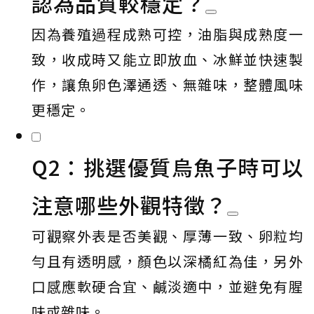
認為品質較穩定？
因為養殖過程成熟可控，油脂與成熟度一
致，收成時又能立即放血、冰鮮並快速製
作，讓魚卵色澤通透、無雜味，整體風味
更穩定。
Q2：挑選優質烏魚子時可以
注意哪些外觀特徵？
可觀察外表是否美觀、厚薄一致、卵粒均
勻且有透明感，顏色以深橘紅為佳，另外
口感應軟硬合宜、鹹淡適中，並避免有腥
味或雜味。