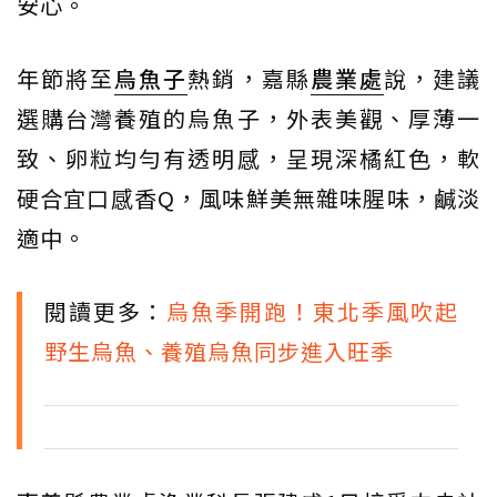
安心。
年節將至
烏魚子
熱銷，嘉縣
農業處
說，建議
選購台灣養殖的烏魚子，外表美觀、厚薄一
致、卵粒均勻有透明感，呈現深橘紅色，軟
硬合宜口感香Q，風味鮮美無雜味腥味，鹹淡
適中。
閱讀更多：
烏魚季開跑！東北季風吹起
野生烏魚、養殖烏魚同步進入旺季