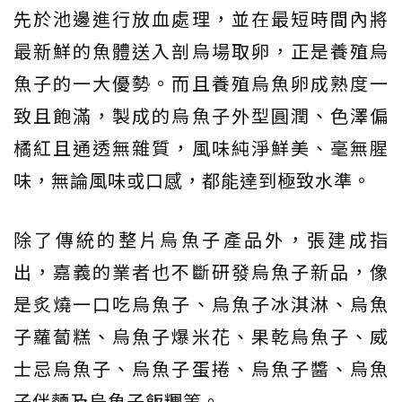
先於池邊進行放血處理，並在最短時間內將
最新鮮的魚體送入剖烏場取卵，正是養殖烏
魚子的一大優勢。而且養殖烏魚卵成熟度一
致且飽滿，製成的烏魚子外型圓潤、色澤偏
橘紅且通透無雜質，風味純淨鮮美、毫無腥
味，無論風味或口感，都能達到極致水準。
除了傳統的整片烏魚子產品外，張建成指
出，嘉義的業者也不斷研發烏魚子新品，像
是炙燒一口吃烏魚子、烏魚子冰淇淋、烏魚
子蘿蔔糕、烏魚子爆米花、果乾烏魚子、威
士忌烏魚子、烏魚子蛋捲、烏魚子醬、烏魚
子伴麵及烏魚子飯糰等。