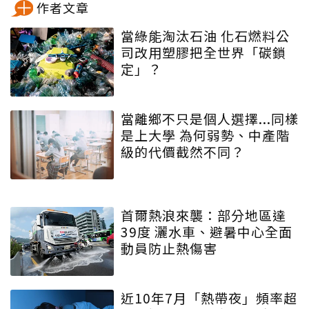
作者文章
當綠能淘汰石油 化石燃料公
司改用塑膠把全世界「碳鎖
定」？
當離鄉不只是個人選擇...同樣
是上大學 為何弱勢、中產階
級的代價截然不同？
首爾熱浪來襲：部分地區達
39度 灑水車、避暑中心全面
動員防止熱傷害
近10年7月「熱帶夜」頻率超