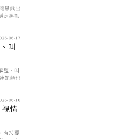
灣黑熊出
穩定黑熊
026-06-17
抓、叫
繁殖，叫
連蛇類也
026-06-10
：視情
，有持獵