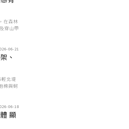
，在森林
及穿山甲
026-06-21
蚵架、
6輕北堤
泡棉與蚵
026-06-18
體 顯