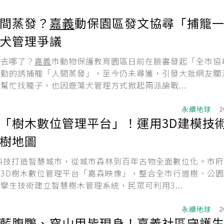
間蒸發？
嘉義
動保園區發文協尋「捕籠
犬管理爭議
」去哪了？
嘉義
市動物保護教育園區日前在臉書發起「全市協
執勤的誘捕籠「人間蒸發」，至今仍未尋獲，引發大批網友關
幫忙找籠子，也因遊蕩犬管理方式掀起兩派論戰...
永續地球
2
「樹木數位管理平台」！運用3D建模技術
樹地圖
科技打造智慧城市，從城市森林到百年古物全面數位化。市
3D樹木數位管理平台「嘉森映像」，整合全市行道樹、公
孿生技術建立智慧樹木管理系統，民眾可利用3...
永續地球
2
藍腹鷴、穿山甲皆現身！
嘉義
社區守護