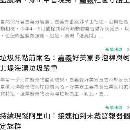
及自然保育署
嘉義
分署攜手
嘉義
縣番路鄉草山社區、公興社區
動相機，今年4、5月捕捉到保育類動物麝香貓深夜覓食，以
，也紀錄藍腹鷴振翅、追逐，展現「殭屍跳」...
永續地球
2
垃圾熱點前兩名：
嘉義
好美寮多泡棉與
北堤海漂垃圾嚴重
今年第一季海岸廢棄物監測結果，
嘉義
縣好美寮及雲林縣麥寮
易累積海洋廢棄物海岸段前兩名。好美寮主要為養殖業使用的
寶特瓶、漁業廢棄物及海漂垃圾為主。對此，嘉...
永續地球
2
持續現蹤阿里山！接連拍到未戴發報器個
定族群