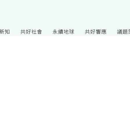
G新知
共好社會
永續地球
共好響應
議題