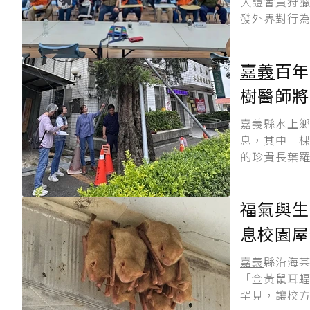
人證會員狩
發外界對行為
嘉義
百年
樹醫師將
嘉義
縣水上
息，其中一
的珍貴長葉羅
福氣與生
息校園屋
嘉義
縣沿海
「金黃鼠耳
罕見，讓校方