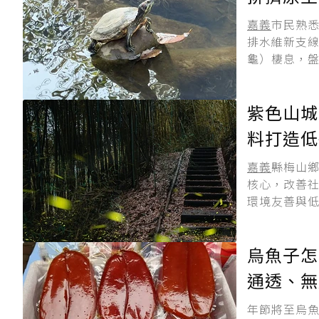
嘉義
市民熟
排水維新支
龜）棲息，盤
紫色山城
料打造低
嘉義
縣梅山
核心，改善社
環境友善與低
烏魚子怎
通透、無
年節將至烏