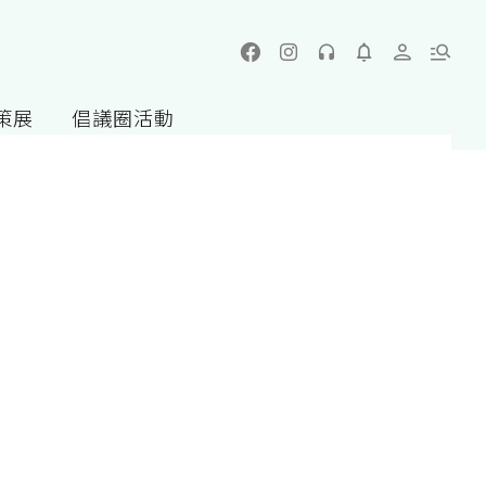
策展
倡議圈活動