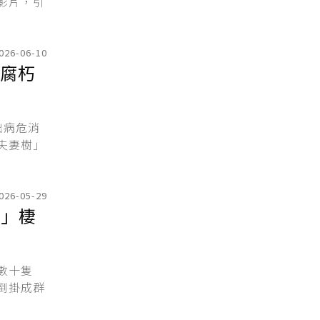
影片，引
026-06-10
部腐朽
出病危消
夫妻樹」
026-05-29
蝠」棲
數十隻
倒掛成群