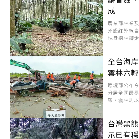
成
農業部林業
架設红外線自
現身樹林遊走
全台海岸
雲林六輕
環境部公布
分居全國最
架，雲林則以
台灣黑熊
示已有穩