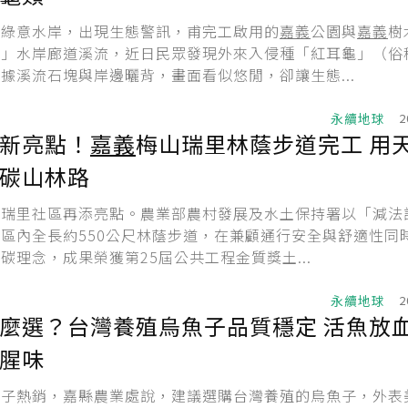
悉綠意水岸，出現生態警訊，甫完工啟用的
嘉義
公園與
嘉義
樹
線」水岸廊道溪流，近日民眾發現外來入侵種「紅耳龜」（俗
據溪流石塊與岸邊曬背，畫面看似悠閒，卻讓生態...
永續地球
2
新亮點！
嘉義
梅山瑞里林蔭步道完工 用
碳山林路
鄉瑞里社區再添亮點。農業部農村發展及水土保持署以「減法
區內全長約550公尺林蔭步道，在兼顧通行安全與舒適性同
碳理念，成果榮獲第25屆公共工程金質獎土...
永續地球
2
麼選？台灣養殖烏魚子品質穩定 活魚放
腥味
魚子熱銷，嘉縣農業處說，建議選購台灣養殖的烏魚子，外表