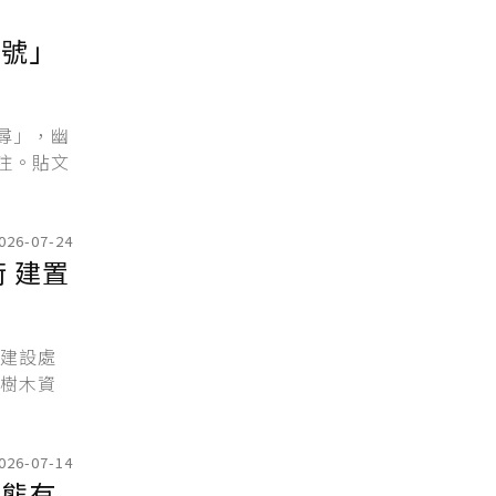
一號」
尋」，幽
注。貼文
026-07-24
 建置
府建設處
園樹木資
026-07-14
生態有