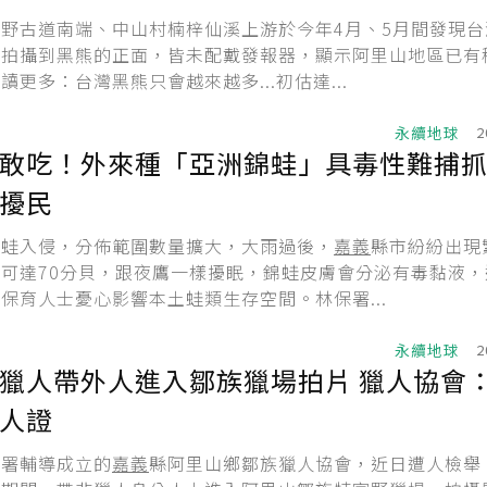
野古道南端、中山村楠梓仙溪上游於今年4月、5月間發現台
得拍攝到黑熊的正面，皆未配戴發報器，顯示阿里山地區已有
讀更多：台灣黑熊只會越來越多...初估達...
永續地球
2
敢吃！外來種「亞洲錦蛙」具毒性難捕
擾民
錦蛙入侵，分佈範圍數量擴大，大雨過後，
嘉義
縣市紛紛出現
可達70分貝，跟夜鷹一樣擾眠，錦蛙皮膚會分泌有毒黏液，
保育人士憂心影響本土蛙類生存空間。林保署...
永續地球
2
獵人帶外人進入鄒族獵場拍片 獵人協會
人證
分署輔導成立的
嘉義
縣阿里山鄉鄒族獵人協會，近日遭人檢舉