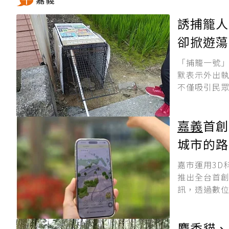
誘捕籠人
卻掀遊蕩
「捕籠一號
默表示外出
不僅吸引民眾
嘉義
首創
城市的路
嘉市運用3D
推出全台首創
訊，透過數位
麝香貓、