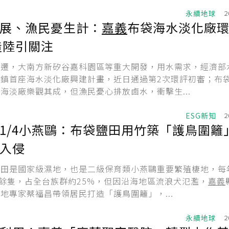
永續地球
2
展、漁民憂生計：
嘉義
布袋海水淡化廠
造陸引關注
變遷，大南方新矽谷嘉科園區等重大開發，用水需求，經濟部
袋鎮首座海水淡化廠興建計畫，近日通過第2次環評初審；布
海淡廠樂觀其成，但漁民憂心排放鹵水，衝擊生...
ESG新知
2
1/4小燕鷗：布袋鹽田用竹築「護鳥圍籬」
入侵
鹽田是國家級濕地，也是二級保育類小燕鷗重要繁殖棲地，每
0餘隻，占全台族群約25%，但因沿海地區流浪犬氾濫，
嘉義
地專家蔡福昌帶領居民打造「護鳥圍籬」，...
永續地球
2