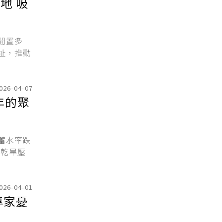
地 吸
閒置多
址，推動
026-04-07
年的聚
蓄水率跌
，乾旱壓
026-04-01
專家憂