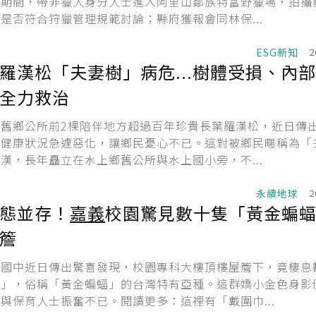
獵期間，帶非獵人身分人士進入阿里山鄒族特富野獵場，拍攝
是否符合狩獵管理規範討論；縣府獲報會同林保...
ESG新知
2
羅漢松「夫妻樹」病危...樹體受損、內
全力救治
鄉舊鄉公所前2棵陪伴地方超過百年珍貴長葉羅漢松，近日傳
棵健康狀況急遽惡化，讓鄉民憂心不已。這對被鄉民暱稱為「
漢，長年矗立在水上鄉舊公所與水上國小旁，不...
永續地球
2
態並存！
嘉義
校園驚見數十隻「黃金蝙
簷
某國中近日傳出驚喜發現，校園專科大樓頂樓屋簷下，竟棲息
蝠」，俗稱「黃金蝙蝠」的台灣特有亞種。這群嬌小金色身影
與保育人士振奮不已。閱讀更多：這裡有「戴圍巾...