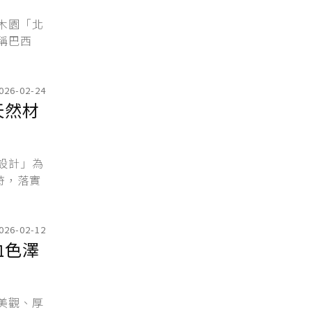
木園「北
稱巴西
026-02-24
天然材
設計」為
時，落實
026-02-12
血色澤
美觀、厚