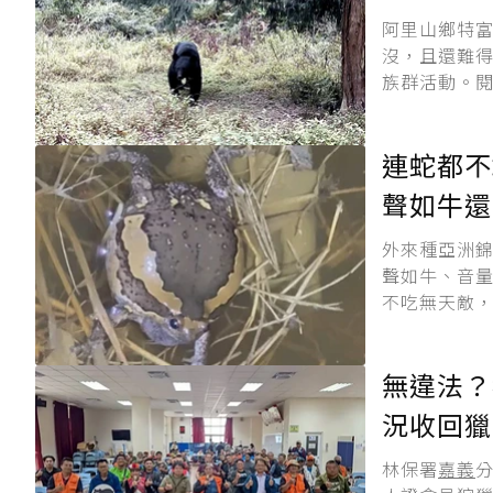
阿里山鄉特富
沒，且還難
族群活動。閱
連蛇都不
聲如牛還
外來種亞洲
聲如牛、音量
不吃無天敵，
無違法？
況收回獵
林保署
嘉義