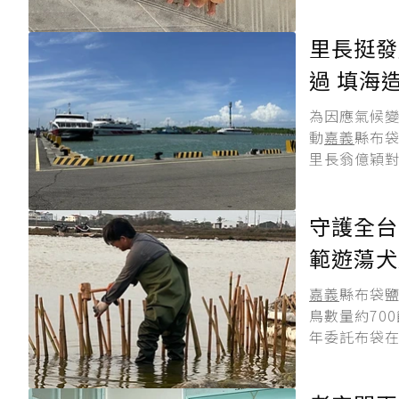
里長挺發
過 填海
為因應氣候
動
嘉義
縣布
里長翁億穎對
守護全台
範遊蕩犬
嘉義
縣布袋
鳥數量約70
年委託布袋在