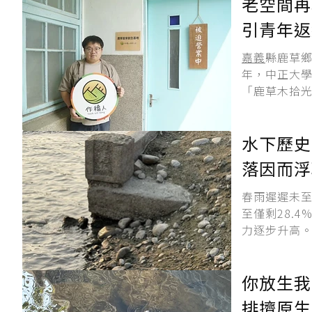
老空間再
引青年返
嘉義
縣鹿草
年，中正大
「鹿草木拾光
水下歷史
落因而浮
春雨遲遲未
至僅剩28.
力逐步升高。
你放生我
排擠原生