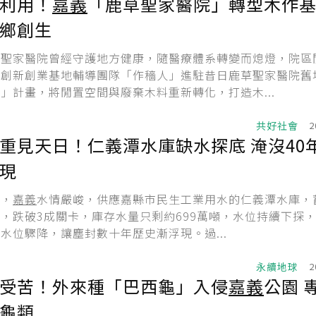
利用！
嘉義
「鹿草聖家醫院」轉型木作基
鄉創生
鄉聖家醫院曾經守護地方健康，隨醫療體系轉變而熄燈，院區
學創新創業基地輔導團隊「作穡人」進駐昔日鹿草聖家醫院舊
」計畫，將閒置空間與廢棄木料重新轉化，打造木...
共好社會
2
重見天日！仁義潭水庫缺水探底 淹沒40
現
至，
嘉義
水情嚴峻，供應嘉縣市民生工業用水的仁義潭水庫，
4%，跌破3成關卡，庫存水量只剩約699萬噸，水位持續下探
水位驟降，讓塵封數十年歷史漸浮現。過...
永續地球
2
受苦！外來種「巴西龜」入侵
嘉義
公園 
龜類