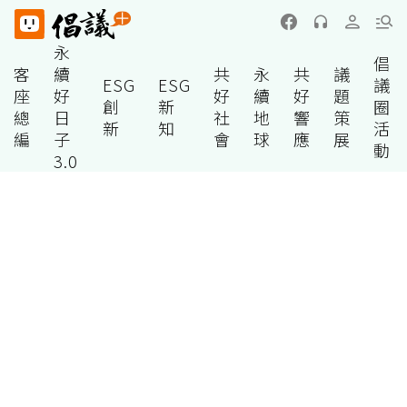
永
倡
客
續
共
永
共
議
ESG
ESG
議
座
好
好
續
好
題
創
新
圈
總
日
社
地
響
策
新
知
活
編
子
會
球
應
展
動
3.0