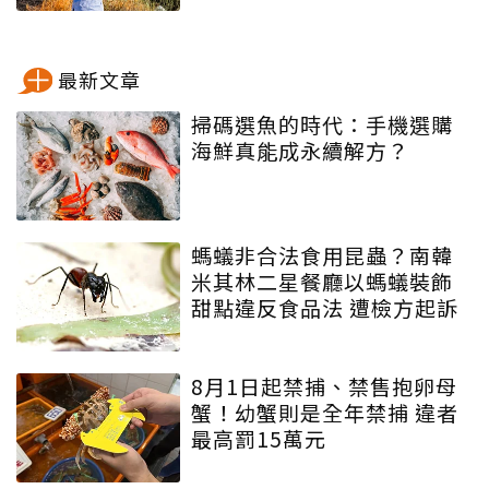
最新文章
掃碼選魚的時代：手機選購
海鮮真能成永續解方？
螞蟻非合法食用昆蟲？南韓
米其林二星餐廳以螞蟻裝飾
甜點違反食品法 遭檢方起訴
8月1日起禁捕、禁售抱卵母
蟹！幼蟹則是全年禁捕 違者
最高罰15萬元