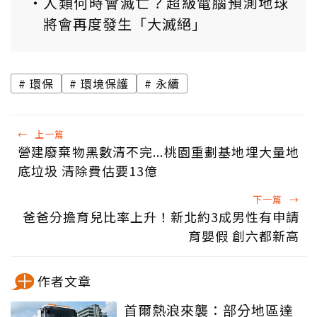
人類何時會滅亡？超級電腦預測地球
將會再度發生「大滅絕」
環保
環境保護
永續
←
上一篇
營建廢棄物黑數清不完...桃園重劃基地埋大量地
底垃圾 清除費估要13億
下一篇
→
爸爸分擔育兒比率上升！新北約3成男性有申請
育嬰假 創六都新高
作者文章
首爾熱浪來襲：部分地區達