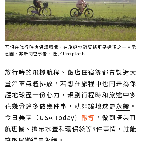
若想在旅行時也保護環境，在旅遊地騎腳踏車是選項之一。示
意圖，非新聞當事者。 圖／Unsplash
旅行時的飛機航程、飯店住宿等都會製造大
量溫室氣體排放，若想在旅程中也同是為保
護地球盡一份心力，規劃行程時和旅途中多
花幾分鐘多做幾件事，就能讓地球更
永續
。
今日美國（USA Today）
報導
，做到搭乘直
航班機、攜帶水壺和
環保
袋等8件事情，就能
讓旅程變得更永續。