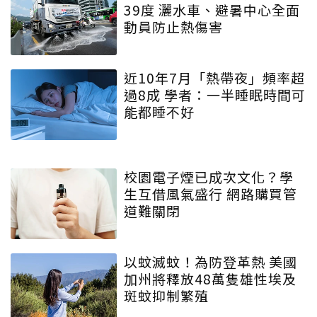
39度 灑水車、避暑中心全面
動員防止熱傷害
近10年7月「熱帶夜」頻率超
過8成 學者：一半睡眠時間可
能都睡不好
校園電子煙已成次文化？學
生互借風氣盛行 網路購買管
道難關閉
以蚊滅蚊！為防登革熱 美國
加州將釋放48萬隻雄性埃及
斑蚊抑制繁殖