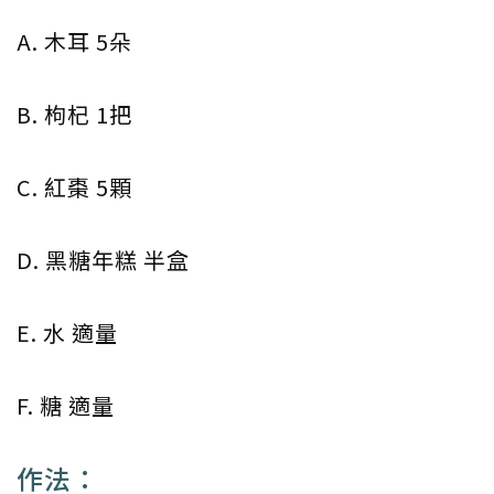
A. 木耳 5朵
B. 枸杞 1把
C. 紅棗 5顆
D. 黑糖年糕 半盒
E. 水 適量
F. 糖 適量
作法：