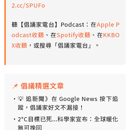
2.cc/SPUFo
聽【倡議家電台】Podcast：在
Apple P
odcast收聽
、在
Spotify收聽
、在
KKBO
X收聽
，或搜尋「倡議家電台」。
📌 倡議精選文章
💡 追新聞》在 Google News 按下追
蹤，倡議家好文不漏接！
2°C目標已死...科學家宣布：全球暖化
無可挽回