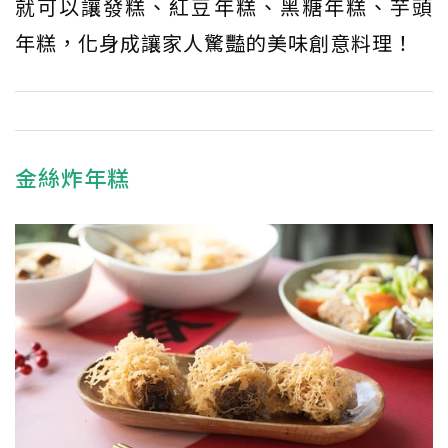
就可以讓發糕、紅豆年糕、黑糖年糕、芋頭
年糕，化身成讓家人驚豔的美味創意料理！
金絲炸年糕