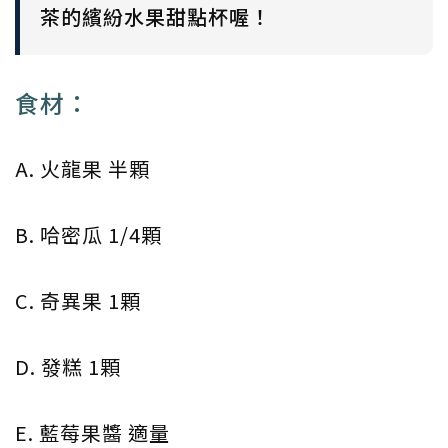
茶的繽紛水果甜點杯喔！
食材：
A. 火龍果 半顆
B. 哈密瓜 1/4顆
C. 奇異果 1顆
D. 發糕 1顆
E. 藍莓果醬 適量