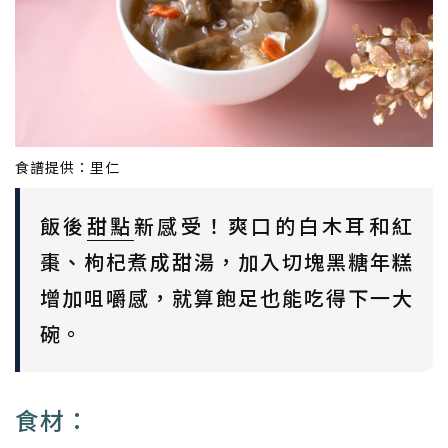
食譜提供：里仁
飯後
甜點
新感受！爽口的白木耳和紅
棗、枸杞煮成甜湯，加入切塊黑糖年糕
增加咀嚼感，就算飽足也能吃得下一大
碗。
食材：