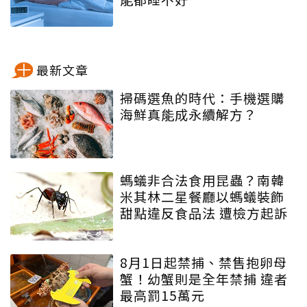
最新文章
掃碼選魚的時代：手機選購
海鮮真能成永續解方？
螞蟻非合法食用昆蟲？南韓
米其林二星餐廳以螞蟻裝飾
甜點違反食品法 遭檢方起訴
8月1日起禁捕、禁售抱卵母
蟹！幼蟹則是全年禁捕 違者
最高罰15萬元