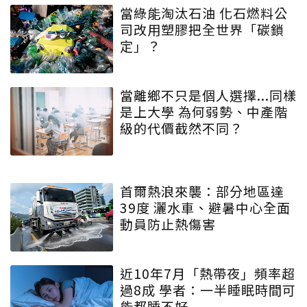
當綠能淘汰石油 化石燃料公
司改用塑膠把全世界「碳鎖
定」？
當離鄉不只是個人選擇...同樣
是上大學 為何弱勢、中產階
級的代價截然不同？
首爾熱浪來襲：部分地區達
39度 灑水車、避暑中心全面
動員防止熱傷害
近10年7月「熱帶夜」頻率超
過8成 學者：一半睡眠時間可
能都睡不好