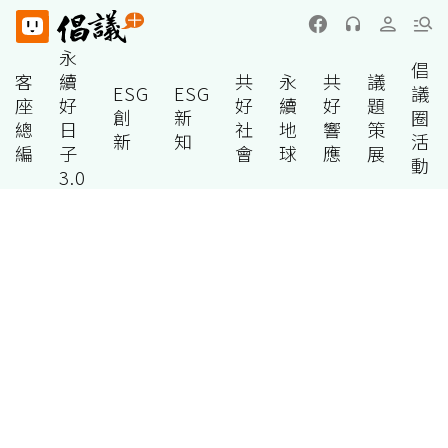
永
倡
客
續
共
永
共
議
ESG
ESG
議
座
好
好
續
好
題
創
新
圈
總
日
社
地
響
策
新
知
活
編
子
會
球
應
展
動
3.0