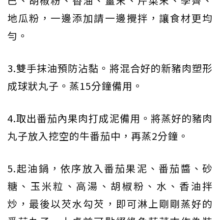
巴、胡椒粉、香油、薑末、芹菜末、荸薺、
地瓜粉，一邊添加請一邊攪拌，讓食材更均
勻。
3.雙手抹油預防沾黏。將混合好的新豬肉塑形
成球狀丸子。蒸15分鐘備用。
4.取出番茄內果肉打成泥備用。將蒸好的豬肉
丸子放入挖空的牛番茄中，再蒸2分鐘。
5.起油鍋，依序放入番茄果泥、番茄醬、砂
糖、玉米粒、高湯、胡椒粉、水、香油拌
炒，最後以芡水勾芡，即可淋上剛剛蒸好的