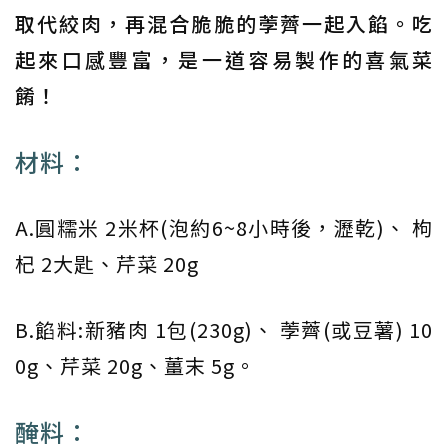
取代絞肉，再混合脆脆的荸薺一起入餡。吃
起來口感豐富，是一道容易製作的喜氣菜
餚！
材料：
A.圓糯米 2米杯(泡約6~8小時後，瀝乾)、 枸
杞 2大匙、芹菜 20g
B.餡料:新豬肉 1包(230g)、 荸薺(或豆薯) 10
0g、芹菜 20g、薑末 5g。
醃料：