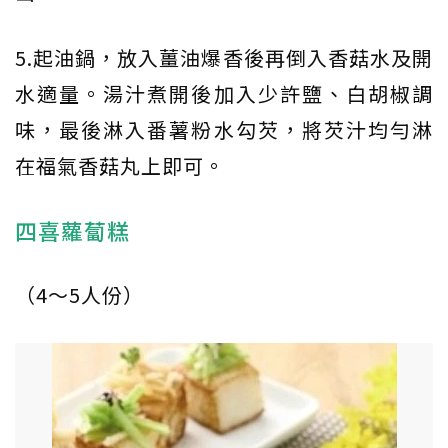
5.起油鍋，放入薑油爆香後再倒入香菇水及開
水適量。湯汁煮開後加入少許鹽、白胡椒調
味，最後淋入番薯粉水勾芡，將芡汁均勻淋
在福氣香菇丸上即可。
四喜蘿蔔糕
（4～5人份）