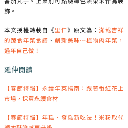
番茄丸子。上桌前可點綴綠色蔬菜末作為裝
飾。
本文授權轉載自《
里仁
》原文為：
滿載吉祥
的蔬食年菜食譜
、
創新美味～植物肉年菜，
過年自己做！
延伸閱讀
【春節特輯】永續年菜指南：跟著番紅花上
市場，採買永續食材
【春節特輯】年糕、發糕新吃法！米粉取代
麵衣酥脆感更升級