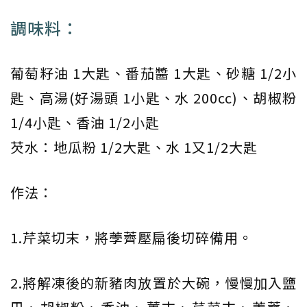
調味料：
葡萄籽油 1大匙、番茄醬 1大匙、砂糖 1/2小
匙、高湯(好湯頭 1小匙、水 200cc)、胡椒粉
1/4小匙、香油 1/2小匙
芡水：地瓜粉 1/2大匙、水 1又1/2大匙
作法：
1.芹菜切末，將荸薺壓扁後切碎備用。
2.將解凍後的新豬肉放置於大碗，慢慢加入鹽