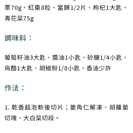
栗70g、紅棗8粒、當歸1/2片、枸杞1大匙、
青花菜75g
調味料：
葡萄籽油3大匙、醬油1小匙、砂糖1/4小匙、
烏醋1大匙、胡椒粉1/8小匙、香油少許
作法：
1. 乾香菇泡軟後切片；菱角仁解凍、胡蘿蔔
切塊、大白菜切段。