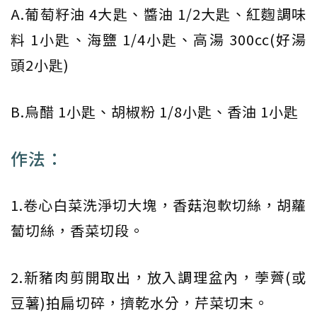
A.葡萄籽油 4大匙、醬油 1/2大匙、紅麴調味
料 1小匙、海鹽 1/4小匙、高湯 300cc(好湯
頭2小匙)
B.烏醋 1小匙、胡椒粉 1/8小匙、香油 1小匙
作法：
1.卷心白菜洗淨切大塊，香菇泡軟切絲，胡蘿
蔔切絲，香菜切段。
2.新豬肉剪開取出，放入調理盆內，荸薺(或
豆薯)拍扁切碎，擠乾水分，芹菜切末。