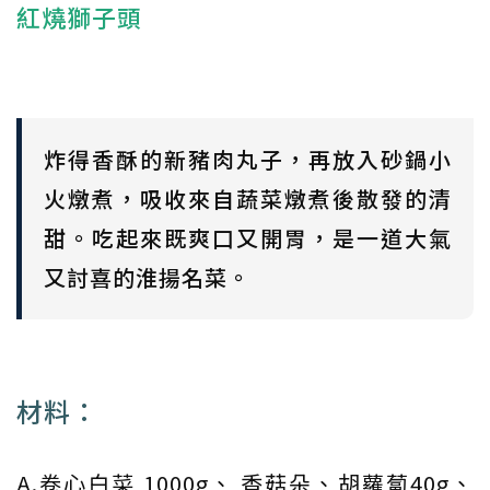
紅燒獅子頭
炸得香酥的新豬肉丸子，再放入砂鍋小
火燉煮，吸收來自蔬菜燉煮後散發的清
甜。吃起來既爽口又開胃，是一道大氣
又討喜的淮揚名菜。
材料：
A.卷心白菜 1000g、 香菇朵、胡蘿蔔40g、