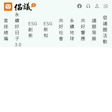
永
倡
客
續
共
永
共
議
ESG
ESG
議
座
好
好
續
好
題
創
新
圈
總
日
社
地
響
策
新
知
活
編
子
會
球
應
展
動
3.0