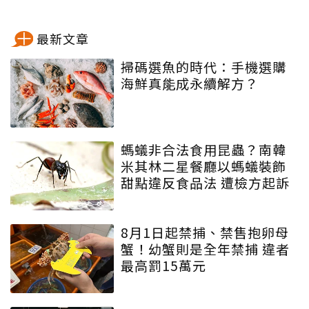
最新文章
掃碼選魚的時代：手機選購
海鮮真能成永續解方？
螞蟻非合法食用昆蟲？南韓
米其林二星餐廳以螞蟻裝飾
甜點違反食品法 遭檢方起訴
8月1日起禁捕、禁售抱卵母
蟹！幼蟹則是全年禁捕 違者
最高罰15萬元