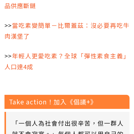
品供應斷鏈
>>
當吃素變簡單－比爾蓋茲：沒必要再吃牛
肉漢堡了
>>
年輕人更愛吃素？全球「彈性素食主義」
人口達4成
Take action！加入《倡議+》
「一個人為社會付出很辛苦，但一群人
就不會寂寞。」每個人都可以用自己的