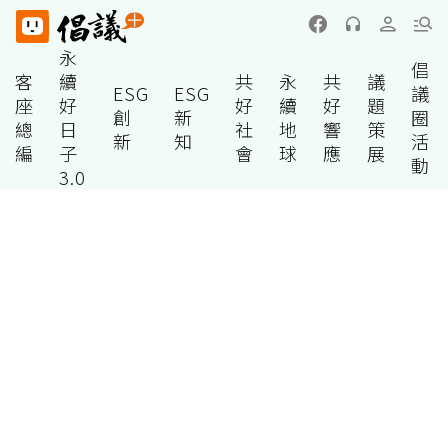
永
倡
客
續
共
永
共
議
ESG
ESG
議
座
好
好
續
好
題
創
新
圈
總
日
社
地
響
策
新
知
活
編
子
會
球
應
展
動
3.0