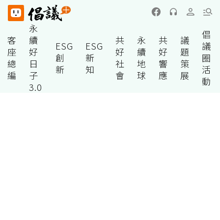
永
倡
客
續
共
永
共
議
ESG
ESG
議
座
好
好
續
好
題
創
新
圈
總
日
社
地
響
策
新
知
活
編
子
會
球
應
展
動
3.0