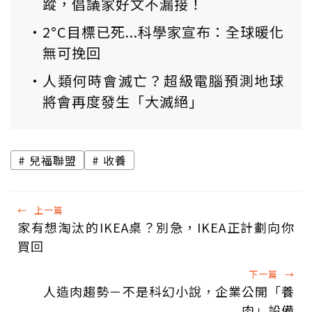
蹤，倡議家好文不漏接！
2°C目標已死...科學家宣布：全球暖化
無可挽回
人類何時會滅亡？超級電腦預測地球
將會再度發生「大滅絕」
兒福聯盟
收養
←
上一篇
家有想淘汰的IKEA桌？別急，IKEA正計劃向你
買回
下一篇
→
人造肉趨勢－不是科幻小說，企業公開「養
肉」設備