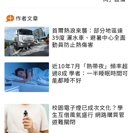
作者文章
首爾熱浪來襲：部分地區達
39度 灑水車、避暑中心全面
動員防止熱傷害
近10年7月「熱帶夜」頻率超
過8成 學者：一半睡眠時間可
能都睡不好
校園電子煙已成次文化？學
生互借風氣盛行 網路購買管
道難關閉