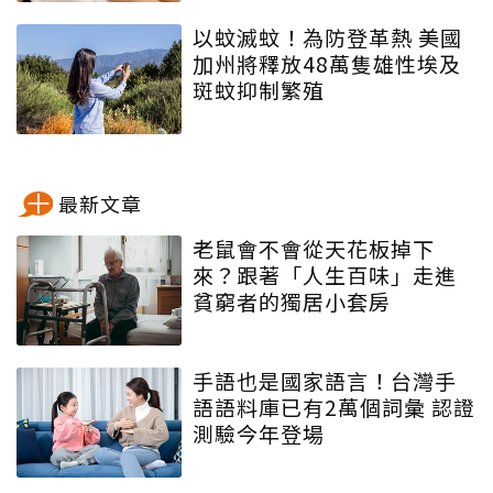
以蚊滅蚊！為防登革熱 美國
加州將釋放48萬隻雄性埃及
斑蚊抑制繁殖
最新文章
老鼠會不會從天花板掉下
來？跟著「人生百味」走進
貧窮者的獨居小套房
手語也是國家語言！台灣手
語語料庫已有2萬個詞彙 認證
測驗今年登場