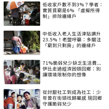
低收家戶數不到3%？學者：
實質貧窮是6% 「虛擬所得
制」排除邊緣戶
中低收入老人生活津貼調升
23.5%！老盟呼籲：多關注
「窮到只剩房」的邊緣戶
71%脆弱兒少缺乏生活費...
伊比走過經濟困頓回鄉：別
讓環境限制你的想像
從討厭社工到成為社工：少
年曾在街頭找歸屬感 現回鄉
守護脆弱兒少