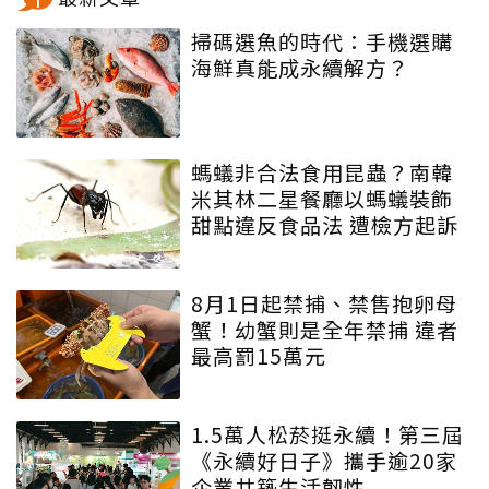
掃碼選魚的時代：手機選購
海鮮真能成永續解方？
螞蟻非合法食用昆蟲？南韓
米其林二星餐廳以螞蟻裝飾
甜點違反食品法 遭檢方起訴
8月1日起禁捕、禁售抱卵母
蟹！幼蟹則是全年禁捕 違者
最高罰15萬元
1.5萬人松菸挺永續！第三屆
《永續好日子》攜手逾20家
企業共築生活韌性