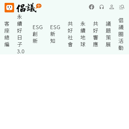
永
倡
客
續
共
永
共
議
ESG
ESG
議
座
好
好
續
好
題
創
新
圈
總
日
社
地
響
策
新
知
活
編
子
會
球
應
展
動
3.0