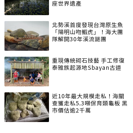
座世界遺產
北勢溪首度發現台灣原生魚
「陽明山吻鰕虎」！海大團
隊解開30年溪流謎團
重現傳統砌石技藝 手工修復
泰雅族起源地Sbayan古道
近10年最大規模走私！海關
查獲走私5.3噸保育類龜板 黑
市價估逾2千萬