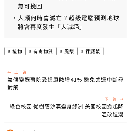
無可挽回
人類何時會滅亡？超級電腦預測地球
將會再度發生「大滅絕」
植物
有毒物質
鳳梨
裸鼴鼠
←
上一篇
氣候變遷醫院受損風險增41% 避免營運中斷尋
對策
下一篇
→
綠色校園 從樹蔭沙漠變身綠洲 美國校園掀起降
溫改造潮