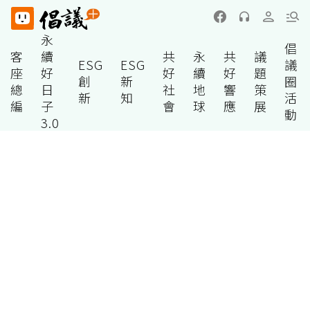
永
倡
客
續
共
永
共
議
ESG
ESG
議
座
好
好
續
好
題
創
新
圈
總
日
社
地
響
策
新
知
活
編
子
會
球
應
展
動
3.0