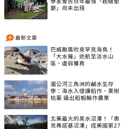
學家警告百年最強「超級聖
嬰」尚未出現
最新文章
巴威颱風吹來罕見海鳥！
「大水薙」迷航至淡水山
區、虛弱獲救
湄公河三角洲的鹹水生存
學：海水入侵讓稻作、果樹
枯萎 逼出稻蝦輪作農業
北美最大的黑水沼澤！「奧
克弗諾基沼澤」成美國第27