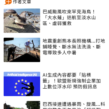
作者文章
巴威颱風吹來罕見海鳥！
「大水薙」迷航至淡水山
區、虛弱獲救
地震重創熊本長照機構...打地
鋪睡覺、斷水無法洗澡、斷
電導致多人中暑
AI生成內容都要「貼標
籤」！歐盟新規強制企業加
上數位浮水印 預防假訊息
巴西接連遭遇暴雨、旋風...科