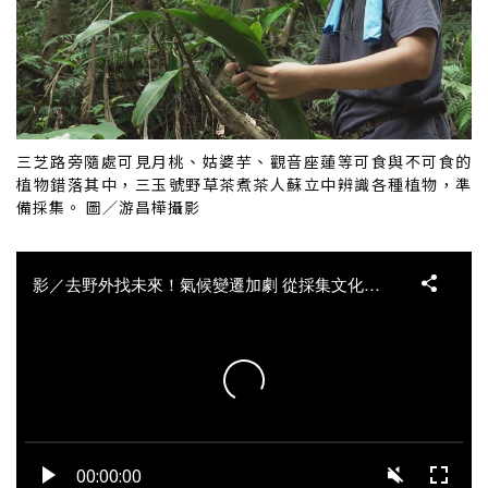
三芝路旁隨處可見月桃、姑婆芋、觀音座蓮等可食與不可食的
植物錯落其中，三玉號野草茶煮茶人蘇立中辨識各種植物，準
備採集。 圖／游昌樺攝影