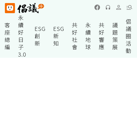
永
倡
客
續
共
永
共
議
ESG
ESG
議
座
好
好
續
好
題
創
新
圈
總
日
社
地
響
策
新
知
活
編
子
會
球
應
展
動
3.0