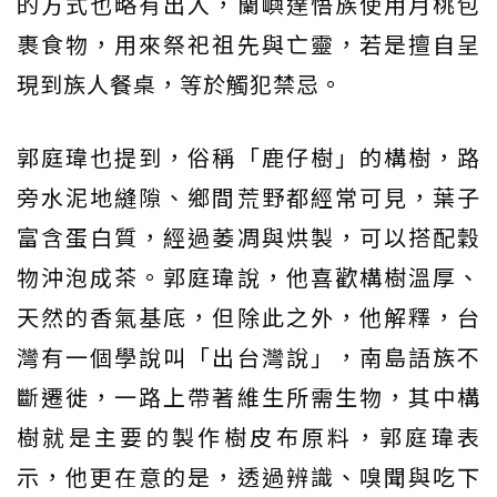
的方式也略有出入，蘭嶼達悟族使用月桃包
裹食物，用來祭祀祖先與亡靈，若是擅自呈
現到族人餐桌，等於觸犯禁忌。
郭庭瑋也提到，俗稱「鹿仔樹」的構樹，路
旁水泥地縫隙、鄉間荒野都經常可見，葉子
富含蛋白質，經過萎凋與烘製，可以搭配穀
物沖泡成茶。郭庭瑋說，他喜歡構樹溫厚、
天然的香氣基底，但除此之外，他解釋，台
灣有一個學說叫「出台灣說」，南島語族不
斷遷徙，一路上帶著維生所需生物，其中構
樹就是主要的製作樹皮布原料，郭庭瑋表
示，他更在意的是，透過辨識、嗅聞與吃下