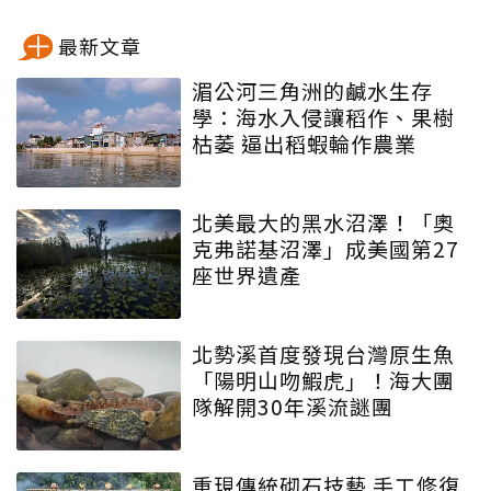
最新文章
湄公河三角洲的鹹水生存
學：海水入侵讓稻作、果樹
枯萎 逼出稻蝦輪作農業
北美最大的黑水沼澤！「奧
克弗諾基沼澤」成美國第27
座世界遺產
北勢溪首度發現台灣原生魚
「陽明山吻鰕虎」！海大團
隊解開30年溪流謎團
重現傳統砌石技藝 手工修復