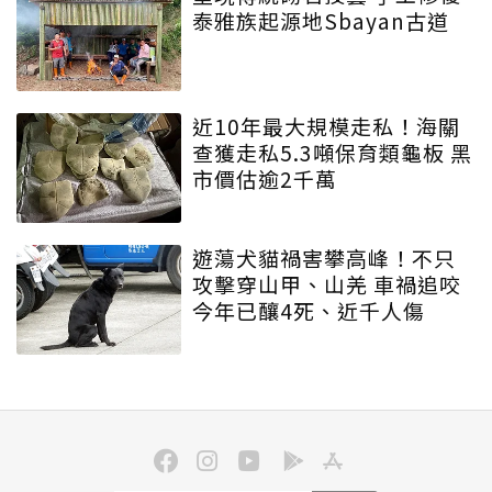
泰雅族起源地Sbayan古道
近10年最大規模走私！海關
查獲走私5.3噸保育類龜板 黑
市價估逾2千萬
遊蕩犬貓禍害攀高峰！不只
攻擊穿山甲、山羌 車禍追咬
今年已釀4死、近千人傷