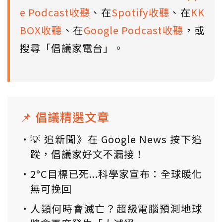
e Podcast收聽
、在
Spotify收聽
、在
KK
BOX收聽
、在
Google Podcast收聽
，或
搜尋「倡議家電台」。
📌 倡議精選文章
💡 追新聞》在 Google News 按下追
蹤，倡議家好文不漏接！
2°C目標已死...科學家宣布：全球暖化
無可挽回
人類何時會滅亡？超級電腦預測地球