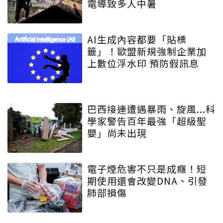
電導致多人中暑
AI生成內容都要「貼標
籤」！歐盟新規強制企業加
上數位浮水印 預防假訊息
巴西接連遭遇暴雨、旋風...科
學家警告百年最強「超級聖
嬰」尚未出現
電子煙危害不只是成癮！短
期使用還會改變DNA、引發
肺部損傷