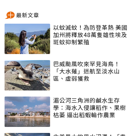
最新文章
以蚊滅蚊！為防登革熱 美國
加州將釋放48萬隻雄性埃及
斑蚊抑制繁殖
巴威颱風吹來罕見海鳥！
「大水薙」迷航至淡水山
區、虛弱獲救
湄公河三角洲的鹹水生存
學：海水入侵讓稻作、果樹
枯萎 逼出稻蝦輪作農業