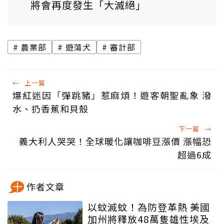
將會再度發生「大滅絕」
農業部
遊蕩犬
審計部
←
上一篇
爆紅迷因「彈跳豬」惹麻煩！遊客朝聖亂象 潑
水、扔香蕉和貝殼
下一篇
→
義大利人哭哭！全球暖化讓咖啡豆漲價 漲幅恐
超過6成
作者文章
以蚊滅蚊！為防登革熱 美國
加州將釋放48萬隻雄性埃及