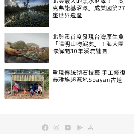
北美最大的黑水沼澤！「奧
克弗諾基沼澤」成美國第27
座世界遺產
北勢溪首度發現台灣原生魚
「陽明山吻鰕虎」！海大團
隊解開30年溪流謎團
重現傳統砌石技藝 手工修復
泰雅族起源地Sbayan古道