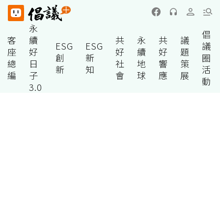
永
倡
客
續
共
永
共
議
ESG
ESG
議
座
好
好
續
好
題
創
新
圈
總
日
社
地
響
策
新
知
活
編
子
會
球
應
展
動
3.0