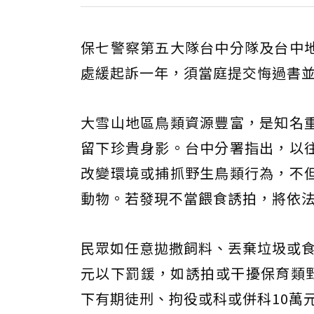
保七警察第五大隊台中分隊及台中
處緩起訴一年，須當庭提交悔過書並繳
大雪山地區鳥類資源豐富，是知名
留下珍貴身影。台中分署指出，以
改變環境或捕抓野生鳥類行為，不
動物。若發現不當餵食誘拍，將依
民眾如任意拋撒飼料、丟棄垃圾或食
元以下罰鍰，如誘拍或干擾保育類野
下有期徒刑、拘役或科或併科10萬