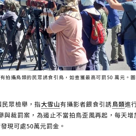
有拍攝鳥類的民眾誘食引鳥，如查獲最高可罰50 萬元。
獲民眾檢舉，指
大雪山
有攝影者餵食引誘
鳥類
進
檢舉與裁罰案，為遏止不當拍鳥歪風再起，每天增
發現可處50萬元罰金。