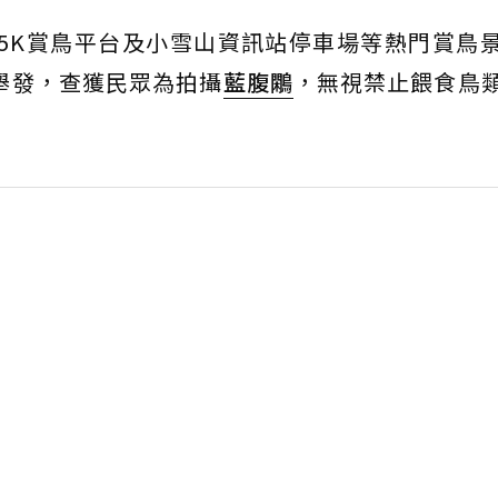
.5K賞鳥平台及小雪山資訊站停車場等熱門賞鳥
影舉發，查獲民眾為拍攝
藍腹鷴
，無視禁止餵食鳥