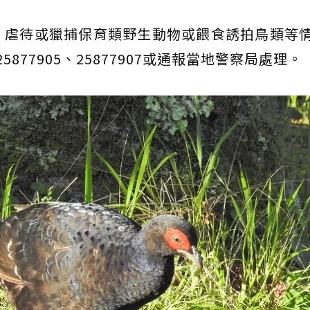
、虐待或獵捕保育類野生動物或餵食誘拍鳥類等
877905、25877907或通報當地警察局處理。