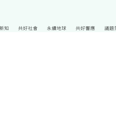
G新知
共好社會
永續地球
共好響應
議題