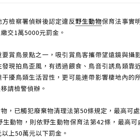
地方檢察署偵辦後認定違反
野生動物
保育法事實
交1萬5000元罰金。
重要賞鳥景點之一，吸引賞鳥客攜帶望遠鏡與攝
往發現拍鳥歪風，有透過餵食、鳥音引誘鳥類靠
但干擾鳥類生活習性，更可能連帶影響棲地內的
法移請檢警偵辦。
物，已觸犯廢棄物清理法第50條規定，最高可處新
生動物，則依野生動物保育法第42條，最高可
元以上50萬元以下罰金。