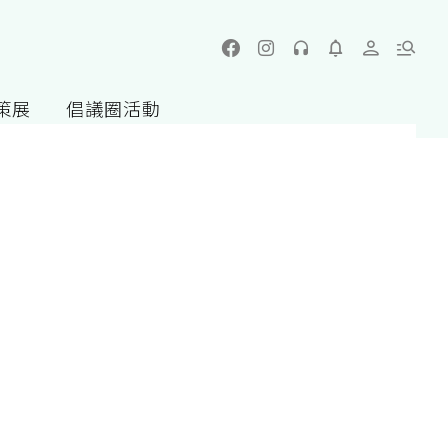
策展
倡議圈活動