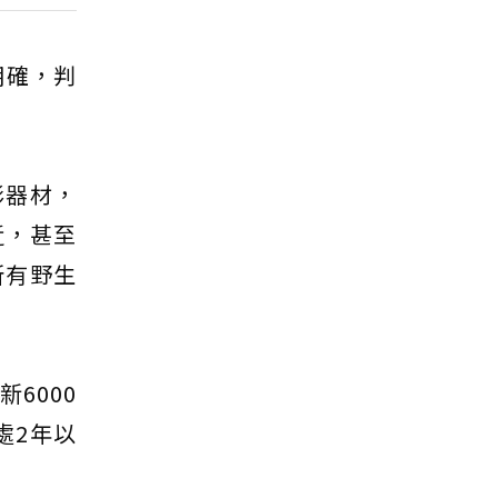
明確，判
影器材，
近，甚至
所有野生
6000
處2年以