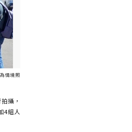
圖為情境照
行拍攝，
加4組人