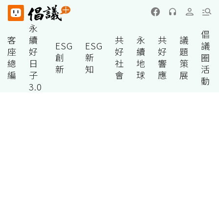
永
倡
客
續
共
永
共
議
ESG
ESG
議
座
好
好
續
好
題
創
新
圈
總
日
社
地
響
策
新
知
活
編
子
會
球
應
展
動
3.0