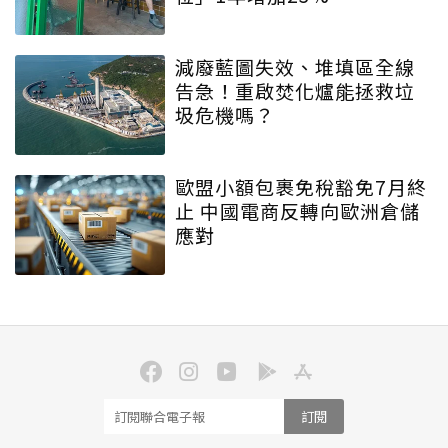
減廢藍圖失效、堆填區全線
告急！重啟焚化爐能拯救垃
圾危機嗎？
歐盟小額包裹免稅豁免7月終
止 中國電商反轉向歐洲倉儲
應對
訂閱