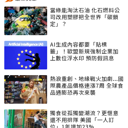
當綠能淘汰石油 化石燃料公
司改用塑膠把全世界「碳鎖
定」？
AI生成內容都要「貼標
籤」！歐盟新規強制企業加
上數位浮水印 預防假訊息
熱浪重創、地緣戰火加劇...國
際農產品價格連漲7周 全球食
品通膨恐再次來襲
獨食從孤獨變潮流？更愜意
還不用排隊 美國「一人訂
位」1年增加23%