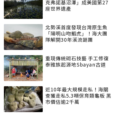
克弗諾基沼澤」成美國第27
座世界遺產
北勢溪首度發現台灣原生魚
「陽明山吻鰕虎」！海大團
隊解開30年溪流謎團
重現傳統砌石技藝 手工修復
泰雅族起源地Sbayan古道
近10年最大規模走私！海關
查獲走私5.3噸保育類龜板 黑
市價估逾2千萬