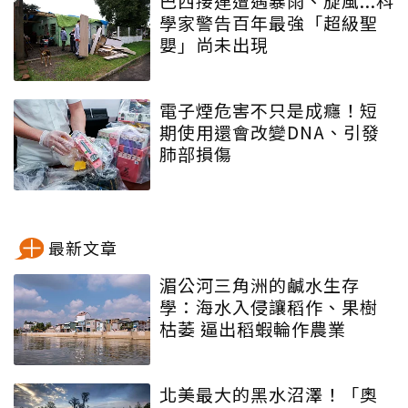
巴西接連遭遇暴雨、旋風...科
學家警告百年最強「超級聖
嬰」尚未出現
電子煙危害不只是成癮！短
期使用還會改變DNA、引發
肺部損傷
最新文章
湄公河三角洲的鹹水生存
學：海水入侵讓稻作、果樹
枯萎 逼出稻蝦輪作農業
北美最大的黑水沼澤！「奧