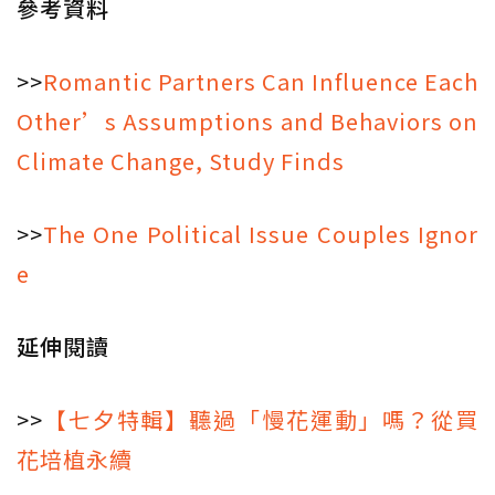
參考資料
>>
Romantic Partners Can Influence Each
Other’s Assumptions and Behaviors on
Climate Change, Study Finds
>>
The One Political Issue Couples Ignor
e
延伸閱讀
>>
【七夕特輯】聽過「慢花運動」嗎？從買
花培植永續