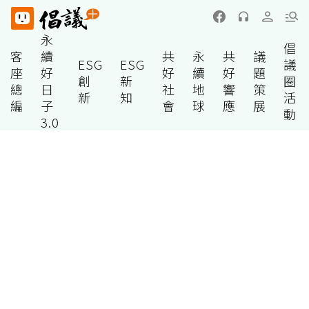
永
倡
客
續
共
永
共
議
ESG
ESG
議
座
好
好
續
好
題
創
新
圈
總
日
社
地
響
策
新
知
活
編
子
會
球
應
展
動
3.0