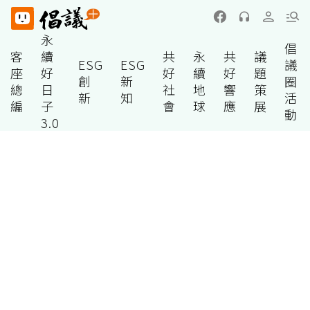
永
倡
客
續
共
永
共
議
ESG
ESG
議
座
好
好
續
好
題
創
新
圈
總
日
社
地
響
策
新
知
活
編
子
會
球
應
展
動
3.0