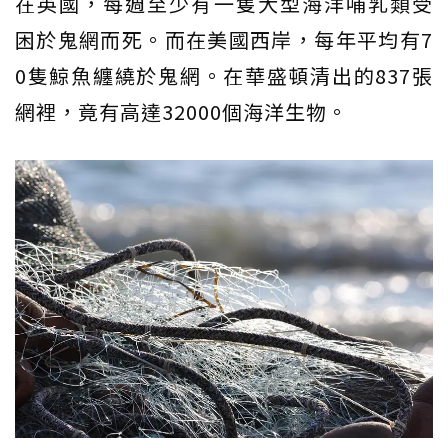
在英國，每週至少有一隻大型海洋哺乳類受
困於鬼網而死。而在美國西岸，每年平均有7
0隻鯨魚纏繞於鬼網。在華盛頓清出的837張
網裡，竟有高達32000個海洋生物。