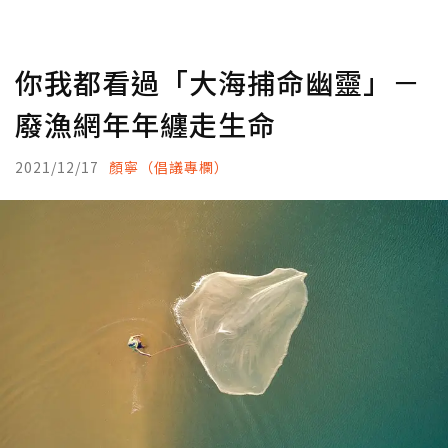
你我都看過「大海捕命幽靈」－
廢漁網年年纏走生命
2021/12/17
顏寧（倡議專欄）