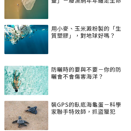
靈」－廢漁網年年纏走生命
用小麥、玉米澱粉製的「生
質塑膠」，對地球好嗎？
防曬時的要與不要－你的防
曬會不會傷害海洋？
裝GPS的臥底海龜蛋－科學
家聯手特效師，抓盜獵犯