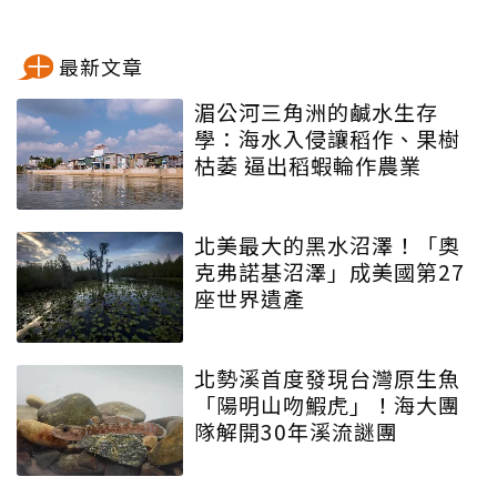
最新文章
湄公河三角洲的鹹水生存
學：海水入侵讓稻作、果樹
枯萎 逼出稻蝦輪作農業
北美最大的黑水沼澤！「奧
克弗諾基沼澤」成美國第27
座世界遺產
北勢溪首度發現台灣原生魚
「陽明山吻鰕虎」！海大團
隊解開30年溪流謎團