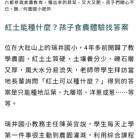
六都參與食農教育，種出來的蔬菜，又大又肥，孩子們開心不
已。圖／何厝國小提供
紅土能種什麼？孩子食農體驗找答案
位在大肚山上的瑞井國小，4年多前開闢了教
學農園，紅土土質硬、土壤養分少、礫石層
又厚，風大水分易流失，老師帶學生拜訪當
地長輩詢問「紅土可以種什麼？」得到的答
案是只能種地瓜葉、九層塔、洋蔥或蔥……等
等。
瑞井國小教務主任陳英宜說，學生每天上學
第一件事很主動到農園灌溉，利用綜合課程