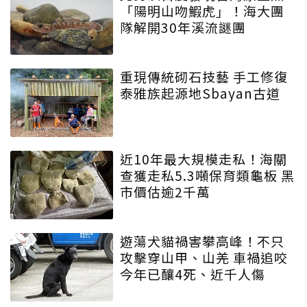
「陽明山吻鰕虎」！海大團
隊解開30年溪流謎團
重現傳統砌石技藝 手工修復
泰雅族起源地Sbayan古道
近10年最大規模走私！海關
查獲走私5.3噸保育類龜板 黑
市價估逾2千萬
遊蕩犬貓禍害攀高峰！不只
攻擊穿山甲、山羌 車禍追咬
今年已釀4死、近千人傷