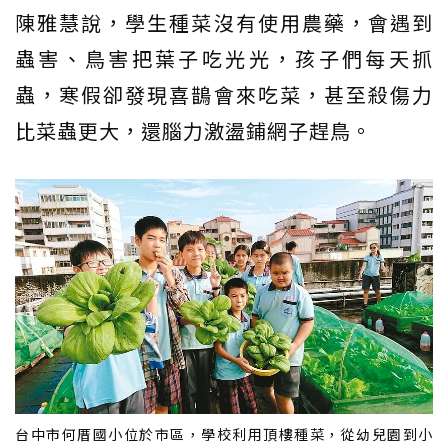
陳雅慧說，學生種菜沒有使用農藥，會遇到
蟲害、鳥害把葉子吃光光，孩子們每天抓
蟲，寒假卻發現喜鵲會來吃菜，甚至殺傷力
比菜蟲更大，還腦力激盪鋪網子趕鳥。
台中市何厝國小位於市區，學校利用頂樓種菜，從幼兒園到小