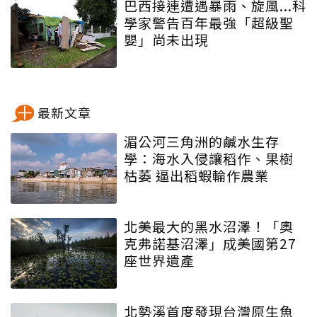
巴西接連遭遇暴雨、旋風...科
學家警告百年最強「超級聖
嬰」尚未出現
最新文章
湄公河三角洲的鹹水生存
學：海水入侵讓稻作、果樹
枯萎 逼出稻蝦輪作農業
北美最大的黑水沼澤！「奧
克弗諾基沼澤」成美國第27
座世界遺產
北勢溪首度發現台灣原生魚