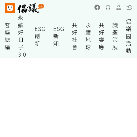
永
倡
客
續
共
永
共
議
ESG
ESG
議
座
好
好
續
好
題
創
新
圈
總
日
社
地
響
策
新
知
活
編
子
會
球
應
展
動
3.0