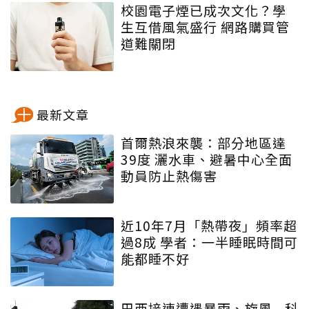
校園電子煙已成次文化？學
生互借風氣盛行 網路購買管
道難關閉
最新文章
首爾熱浪來襲：部分地區達
39度 灑水車、避暑中心全面
動員防止熱傷害
近10年7月「熱帶夜」頻率超
過8成 學者：一半睡眠時間可
能都睡不好
巴西接連遭遇暴雨、旋風...科