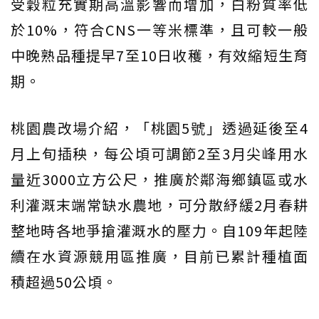
受穀粒充實期高溫影響而增加，白粉質率低
於10%，符合CNS一等米標準，且可較一般
中晚熟品種提早7至10日收穫，有效縮短生育
期。
桃園農改場介紹，「桃園5號」透過延後至4
月上旬插秧，每公頃可調節2至3月尖峰用水
量近3000立方公尺，推廣於鄰海鄉鎮區或水
利灌溉末端常缺水農地，可分散紓緩2月春耕
整地時各地爭搶灌溉水的壓力。自109年起陸
續在水資源競用區推廣，目前已累計種植面
積超過50公頃。