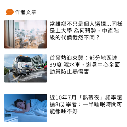
作者文章
當離鄉不只是個人選擇...同樣
是上大學 為何弱勢、中產階
級的代價截然不同？
首爾熱浪來襲：部分地區達
39度 灑水車、避暑中心全面
動員防止熱傷害
近10年7月「熱帶夜」頻率超
過8成 學者：一半睡眠時間可
能都睡不好