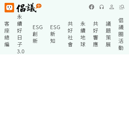
永
倡
客
續
共
永
共
議
ESG
ESG
議
座
好
好
續
好
題
創
新
圈
總
日
社
地
響
策
新
知
活
編
子
會
球
應
展
動
3.0