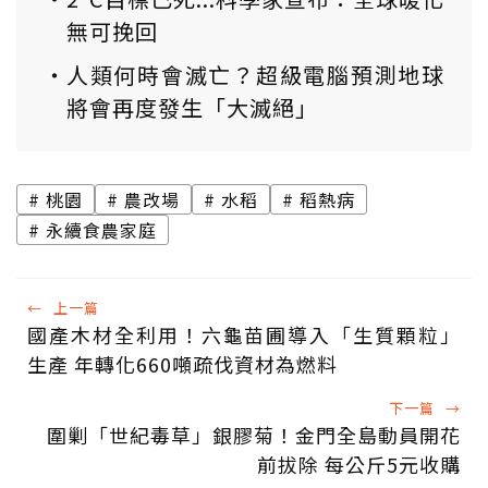
無可挽回
人類何時會滅亡？超級電腦預測地球
將會再度發生「大滅絕」
桃園
農改場
水稻
稻熱病
永續食農家庭
←
上一篇
國產木材全利用！六龜苗圃導入「生質顆粒」
生產 年轉化660噸疏伐資材為燃料
下一篇
→
圍剿「世紀毒草」銀膠菊！金門全島動員開花
前拔除 每公斤5元收購