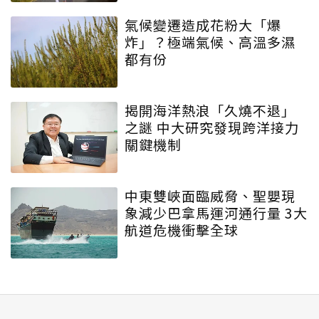
氣候變遷造成花粉大「爆
炸」？極端氣候、高溫多濕
都有份
揭開海洋熱浪「久燒不退」
之謎 中大研究發現跨洋接力
關鍵機制
中東雙峽面臨威脅、聖嬰現
象減少巴拿馬運河通行量 3大
航道危機衝擊全球