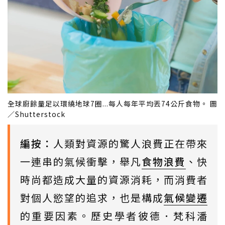
全球廚餘量足以環繞地球7圈...每人每年平均丟74公斤食物。 圖
／Shutterstock
編按：
人類對資源的驚人浪費正在帶來
一連串的氣候衝擊，舉凡
食物浪費
、快
時尚都造成大量的資源消耗，而消費者
對個人慾望的追求，也是構成
氣候變遷
的重要因素。歷史學者彼德．梵科潘