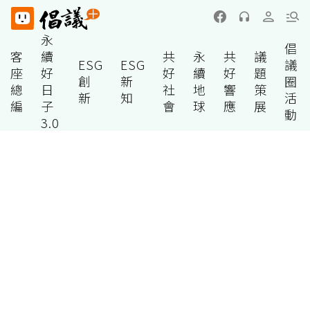
永
倡
客
續
共
永
共
議
ESG
ESG
議
座
好
好
續
好
題
創
新
圈
總
日
社
地
響
策
新
知
活
編
子
會
球
應
展
動
3.0