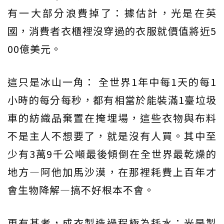
有一大部分浪費掉了：據估計，光是在英
國，消費者衣櫃裡沒穿過的衣服就價值將近5
00億美元。
這只是冰山一角： 全世界1年中每1天的每1
小時的每分每秒，都有相當於能裝滿1臺垃圾
車的紡織品棄置在掩埋場，這些衣物與布料
不是主人不想要了，就是沒有人買。其中至
少有3萬9千公噸最後傾倒在全世界最乾燥的
地方―阿他加馬沙漠，在那裡耗費上百年才
會生物降解―搞不好根本不會。
更有甚者，成衣製造過程極為耗水：光是製