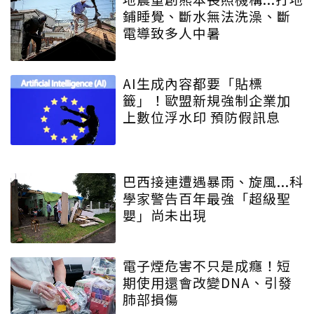
鋪睡覺、斷水無法洗澡、斷
電導致多人中暑
AI生成內容都要「貼標
籤」！歐盟新規強制企業加
上數位浮水印 預防假訊息
巴西接連遭遇暴雨、旋風...科
學家警告百年最強「超級聖
嬰」尚未出現
電子煙危害不只是成癮！短
期使用還會改變DNA、引發
肺部損傷