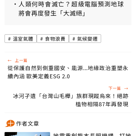
人類何時會滅亡？超級電腦預測地球
將會再度發生「大滅絕」
溫室氣體
食物浪費
氣候變遷
←
上一篇
從保護自然到側重國安、能源...地緣政治重塑永
續內涵 歐美定義ESG 2.0
下一篇
→
冰河孑遺「台灣山毛櫸」族群現蹤烏來！絕跡
植物相隔87年再發現
作者文章
地震重創熊本長照機構...打地